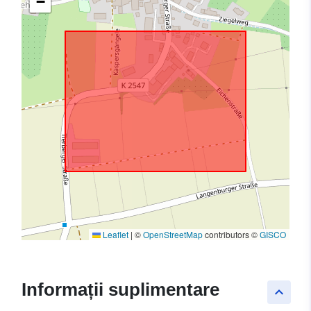
−
Leaflet
|
©
OpenStreetMap
contributors ©
GISCO
Informații suplimentare
keyboard_arrow_up