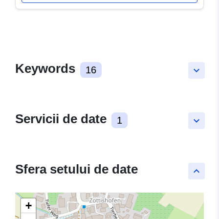
Keywords
16
keyboard_arrow_down
Servicii de date
1
keyboard_arrow_down
Sfera setului de date
keyboard_arrow_up
+