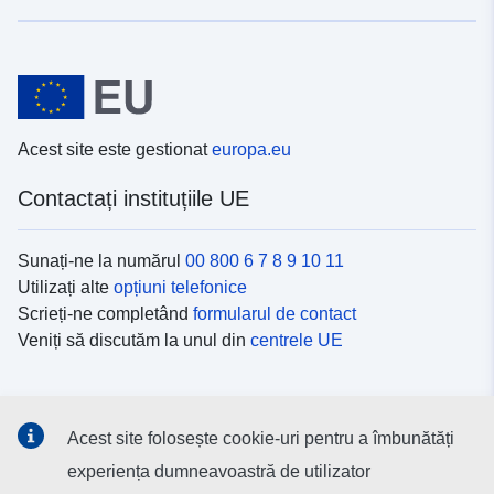
Acest site este gestionat
europa.eu
Contactați instituțiile UE
Sunați-ne la numărul
00 800 6 7 8 9 10 11
Utilizați alte
opțiuni telefonice
Scrieți-ne completând
formularul de contact
Veniți să discutăm la unul din
centrele UE
Platformele de comunicare socială
Acest site folosește cookie-uri pentru a îmbunătăți
Descoperiți canalele UE
pe rețelele sociale
experiența dumneavoastră de utilizator