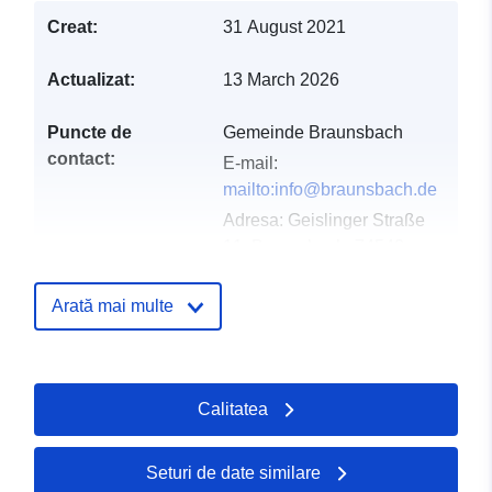
Creat:
31 August 2021
Actualizat:
13 March 2026
Puncte de
Gemeinde Braunsbach
contact:
E-mail:
mailto:info@braunsbach.de
Adresa:
Geislinger Straße
11, Braunsbach, 74542,
Deutschland
Adresă URL:
Arată mai multe
http://www.braunsbach.de
Registru catalog:
Adăugat la data.europa.eu:
21 Feb
Calitatea
2026
Informații actualizate la data a.eur
26 April 2026
Seturi de date similare