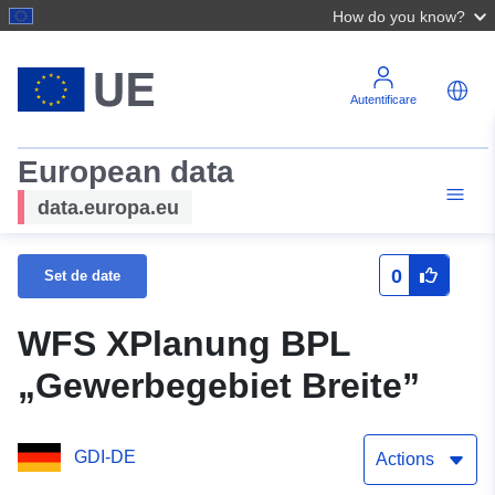
How do you know?
Autentificare
European data
data.europa.eu
0
Set de date
WFS XPlanung BPL
„Gewerbegebiet Breite”
GDI-DE
Actions