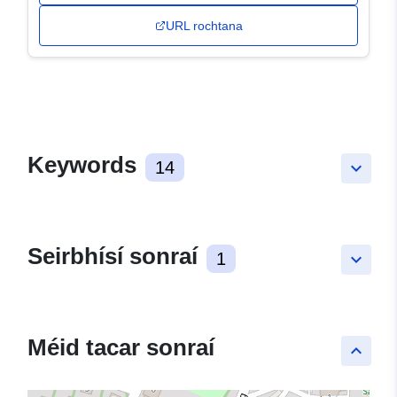
URL rochtana
Keywords
14
keyboard_arrow_down
Seirbhísí sonraí
1
keyboard_arrow_down
Méid tacar sonraí
keyboard_arrow_up