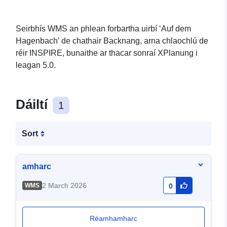
Seirbhís WMS an phlean forbartha uirbí ‘Auf dem
Hagenbach’ de chathair Backnang, arna chlaochlú de
réir INSPIRE, bunaithe ar thacar sonraí XPlanung i
leagan 5.0.
Dáiltí
1
Sort
amharc
2 March 2026
WMS
0
Réamhamharc