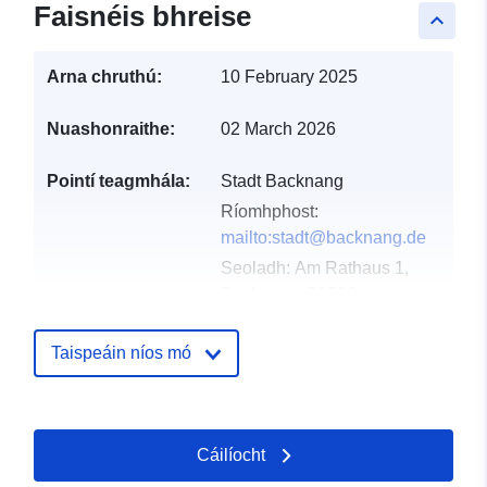
Faisnéis bhreise
keyboard_arrow_up
Arna chruthú:
10 February 2025
Nuashonraithe:
02 March 2026
Pointí teagmhála:
Stadt Backnang
Ríomhphost:
mailto:stadt@backnang.de
Seoladh:
Am Rathaus 1,
Backnang, 71522,
Deutschland
URL:
Taispeáin níos mó
http://www.backnang.de
Taifead Catalóige:
Curtha le data.europa.eu:
24
Cáilíocht
January 2026