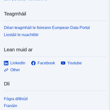
4fe4-459c-8c97-52e9f391d9a8
Teagmháil
Déan teagmháil le foireann European Data Portal
Liostáil le nuachtlitir
Lean muid ar
LinkedIn
Facebook
Youtube
Other
Dlí
Fógra dlíthiúil
Fianáin