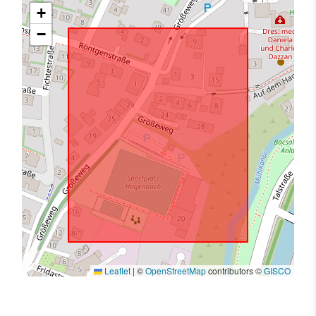
+
−
Leaflet
|
©
OpenStreetMap
contributors ©
GISCO