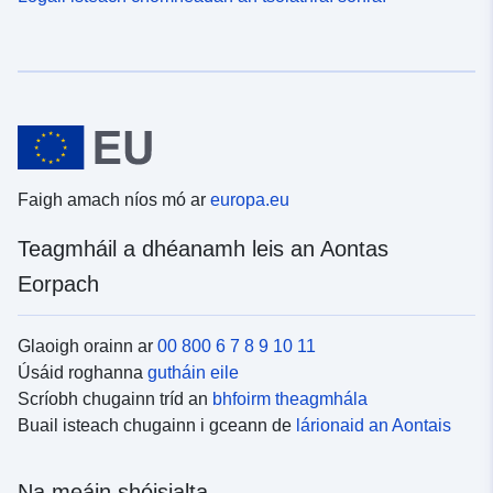
Faigh amach níos mó ar
europa.eu
Teagmháil a dhéanamh leis an Aontas
Eorpach
Glaoigh orainn ar
00 800 6 7 8 9 10 11
Úsáid roghanna
gutháin eile
Scríobh chugainn tríd an
bhfoirm theagmhála
Buail isteach chugainn i gceann de
lárionaid an Aontais
Na meáin shóisialta