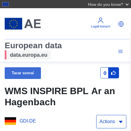
How do you know?
Logáil isteach
European data
data.europa.eu
0
Tacar sonraí
WMS INSPIRE BPL Ar an
Hagenbach
GDI-DE
Actions