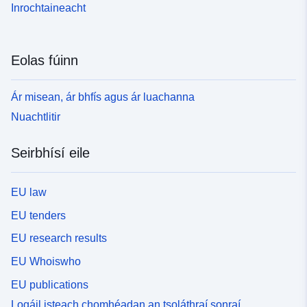
Inrochtaineacht
Eolas fúinn
Ár misean, ár bhfís agus ár luachanna
Nuachtlitir
Seirbhísí eile
EU law
EU tenders
EU research results
EU Whoiswho
EU publications
Logáil isteach chomhéadan an tsoláthraí sonraí