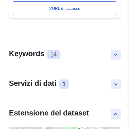
URL di accesso
Keywords
14
keyboard_arrow_down
Servizi di dati
1
keyboard_arrow_down
Estensione del dataset
keyboard_arrow_up