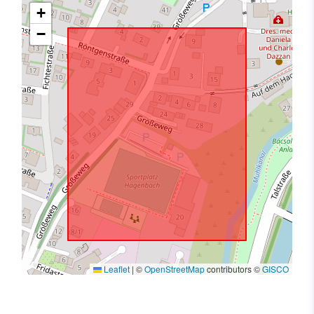
+
−
Leaflet
|
©
OpenStreetMap
contributors ©
GISCO