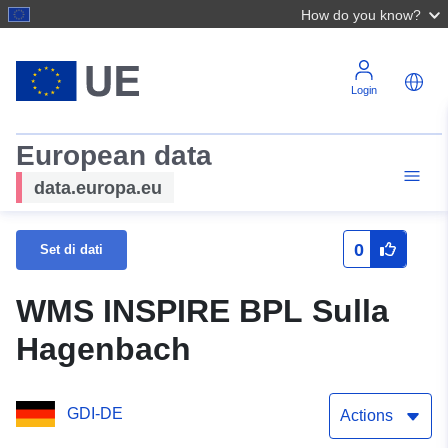
How do you know?
Login
European data
data.europa.eu
0
Set di dati
WMS INSPIRE BPL Sulla
Hagenbach
GDI-DE
Actions