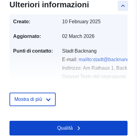
Ulteriori informazioni
keyboard_arrow_up
Creato:
10 February 2025
Aggiornato:
02 March 2026
Punti di contatto:
Stadt Backnang
E-mail:
mailto:stadt@backnang.de
Indirizzo:
Am Rathaus 1, Backnang
Dataset Testo del segnaposto del 
http://www.backnang.de
Mostra di più
Registro del
Aggiunta a data.europa.eu:
24
catalogo:
January 2026
Aggiornato su data.europa.eu:
26 April 2026
Qualità