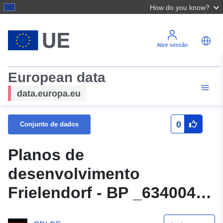
How do you know?
Abrir sessão
European data
data.europa.eu
0
Conjunto de dados
Planos de
desenvolvimento
Frielendorf - BP _634004
_2066 _002 _002