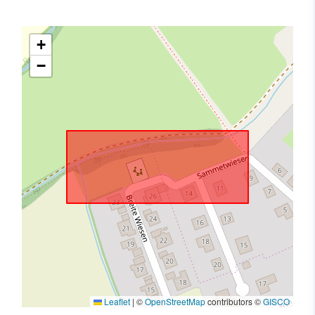
+
−
Leaflet
|
©
OpenStreetMap
contributors ©
GISCO