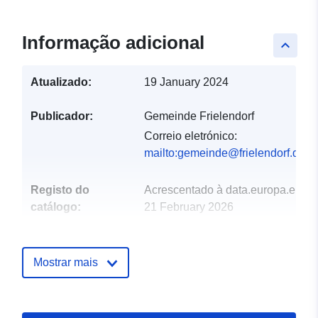
Informação adicional
keyboard_arrow_up
Atualizado:
19 January 2024
Publicador:
Gemeinde Frielendorf
Correio eletrónico:
mailto:gemeinde@frielendorf.de
Registo do
Acrescentado à data.europa.eu:
catálogo:
21 February 2026
Atualizado em data.europa.eu:
18 April 2026
Mostrar mais
Espacial:
Coordenadas:
[ [ 9.33258,
50.9932 ], [ 9.33535,
50.9932 ], [ 9.33535,