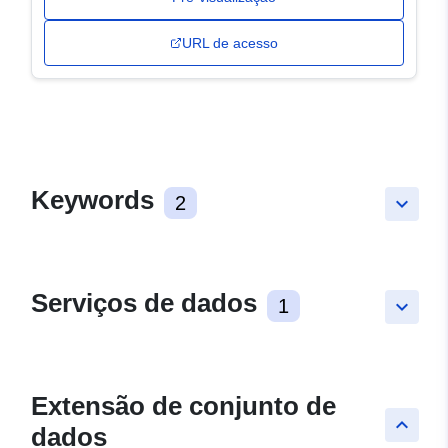
URL de acesso
Keywords
2
keyboard_arrow_down
Serviços de dados
1
keyboard_arrow_down
Extensão de conjunto de
keyboard_arrow_up
dados