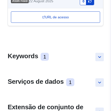
22 August 2025
Atom Feed
0
URL de acesso
Keywords
1
keyboard_arrow_down
Serviços de dados
1
keyboard_arrow_down
Extensão de conjunto de