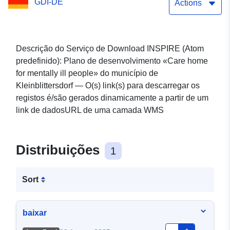
GDI-DE
«Cuidar em casa para
Actions
pessoas doentes mentais»
Descrição do Serviço de Download INSPIRE (Atom
predefinido): Plano de desenvolvimento «Care home
for mentally ill people» do município de
Kleinblittersdorf — O(s) link(s) para descarregar os
registos é/são gerados dinamicamente a partir de um
link de dadosURL de uma camada WMS
Distribuições
1
Sort
baixar