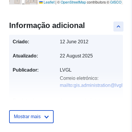
Leaflet
|
©
OpenStreetMap
contributors ©
GISCO
Informação adicional
keyboard_arrow_up
Criado:
12 June 2012
Atualizado:
22 August 2025
Publicador:
LVGL
Correio eletrónico:
mailto:gis.administration@lvgl.saa
Registo do
Acrescentado à data.europa.eu:
catálogo:
19 March 2023
Atualizado em data.europa.eu:
Mostrar mais
07 March 2026