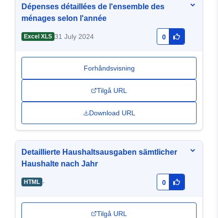
Dépenses détaillées de l'ensemble des
ménages selon l'année
31 July 2024
Excel XLS
0
Forhåndsvisning
Tilgå URL
Download URL
Detaillierte Haushaltsausgaben sämtlicher
Haushalte nach Jahr
-
HTML
0
Tilgå URL