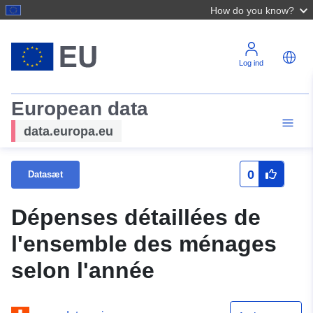
How do you know?
Log ind
European data
data.europa.eu
0
Datasæt
Dépenses détaillées de
l'ensemble des ménages
selon l'année