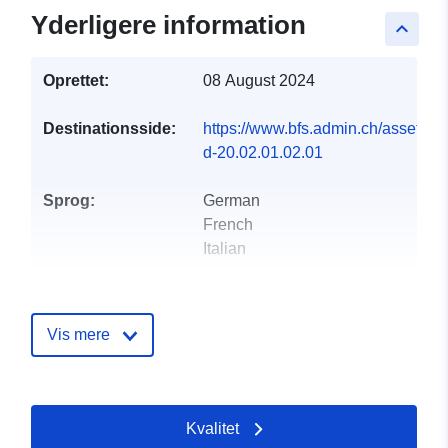
Yderligere information
keyboard_arrow_up
Oprettet:
08 August 2024
Destinationsside:
https://www.bfs.admin.ch/asset/de/
d-20.02.01.02.01
Sprog:
German
French
Italian
Forlag:
Office fédéral de la
statistique
Vis mere
Kontaktpunkter:
info@bfs.admin.ch
E-mail:
mailto:auskunftsdienst@bfs.admin
Kvalitet