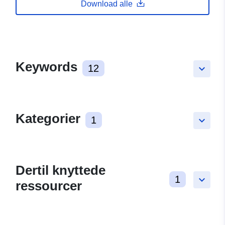
Download alle
Keywords
12
keyboard_arrow_down
Kategorier
1
keyboard_arrow_down
Dertil knyttede
1
keyboard_arrow_down
ressourcer