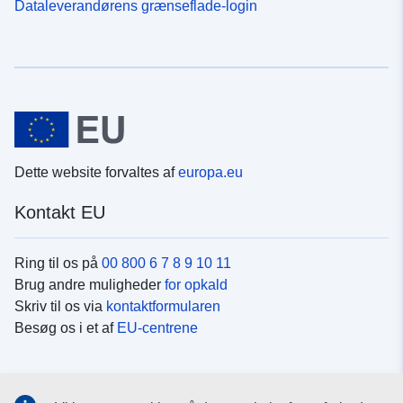
Dataleverandørens grænseflade-login
Dette website forvaltes af
europa.eu
Kontakt EU
Ring til os på
00 800 6 7 8 9 10 11
Brug andre muligheder
for opkald
Skriv til os via
kontaktformularen
Besøg os i et af
EU-centrene
Sociale medier