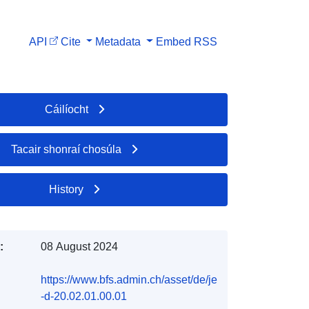
API
Cite
Metadata
Embed
RSS
Cáilíocht
Tacair shonraí chosúla
History
:
08 August 2024
https://www.bfs.admin.ch/asset/de/je
-d-20.02.01.00.01