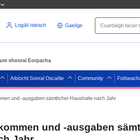
Logáil isteach
Gaeilge
il um shonraí Eorpacha
Aibíocht Sonraí Oscailte
Community
Foilseach
men und -ausgaben sämtlicher Haushalte nach Jahr
kommen und -ausgaben sämt
ch Jahr