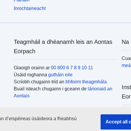
Inrochtaineacht
Teagmháil a dhéanamh leis an Aontas
Na 
Eorpach
Cuar
meái
Glaoigh orainn ar
00 800 6 7 8 9 10 11
Úsáid roghanna
gutháin eile
Scríobh chugainn tríd an
bhfoirm theagmhála
Ins
Buail isteach chugainn i gceann de
lárionaid an
Aontais
Eor
Cuar
un d’eispéireas úsáideora a fheabhsú
uile
Accept all 