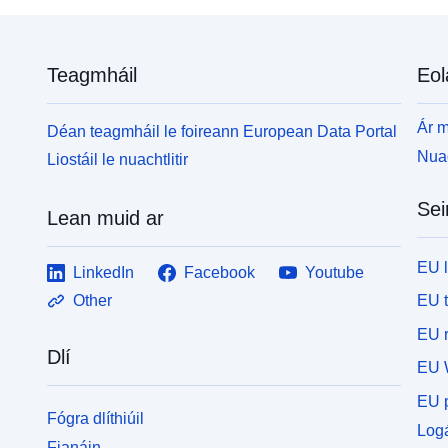
Teagmháil
Eol
Ár m
Déan teagmháil le foireann European Data Portal
Nuac
Liostáil le nuachtlitir
Sei
Lean muid ar
EU 
LinkedIn
Facebook
Youtube
EU 
Other
EU r
Dlí
EU 
EU p
Fógra dlíthiúil
Logá
Fianáin