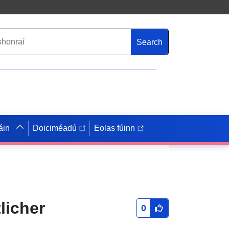
Search
áin
Doiciméadú
Eolas fúinn
licher
0