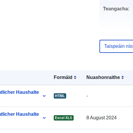
Teangacha:
Foilsitheoir:
Taispeáin ní
Pointí teagmh
Formáid
Nuashonraithe
Taifead Catal
licher Haushalte
-
HTML
licher Haushalte
8 August 2024
Excel XLS
Aitheantóirí: