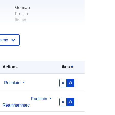
German
French
Italian
Office fédéral de la statistique
os mó
ála:
info@bfs.admin.ch
Ríomhphost:
mailto:auskunftsdienst@bfs.admin.c
h
Actions
Likes
óige:
Curtha le data.europa.eu:
18
Rochtain
0
December 2025
Nuashonraithe ar data.europa.eu:
03 August 2026
Rochtain
0
Réamhamharc
32088622@bundesamt-fur-statistik-