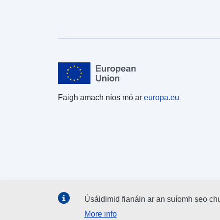
Faigh amach níos mó ar
europa.eu
Úsáidimid fianáin ar an suíomh seo ch
More info