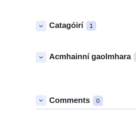
Catagóirí
keyboard_arrow_down
1
Acmhainní gaolmhara
keyboard_arrow_down
Comments
keyboard_arrow_down
0