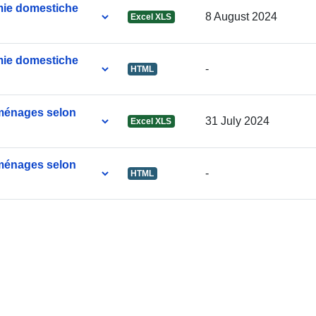
mie domestiche
8 August 2024
Excel XLS
uriRef:
mie domestiche
-
HTML
Tréimhsiúlac
Fabhraithe:
ménages selon
31 July 2024
Excel XLS
Raon ama:
ménages selon
-
HTML