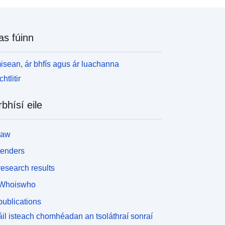
as fúinn
isean, ár bhfís agus ár luachanna
htlitir
rbhísí eile
law
tenders
esearch results
Whoiswho
ublications
il isteach chomhéadan an tsoláthraí sonraí