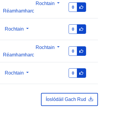
bfs
Rochtain
0
Réamhamharc
http://data.europa.eu/88u/dataset/32
088622-bundesamt-fur-statistik-bfs
Rochtain
0
ht
annual
Rochtain
0
Réamhamharc
01 January 2018
 -
31 December 2021
Rochtain
0
Íoslódáil Gach Rud