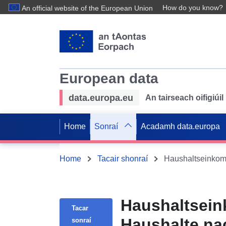
How do you know?
An official website of the European Union
European data
data.europa.eu
An tairseach oifigiú
Home
Sonraí
Acadamh data.europa
Home
Tacair shonraí
Haushaltseinkom
Haushaltsein
Tacar
Haushalte na
sonraí