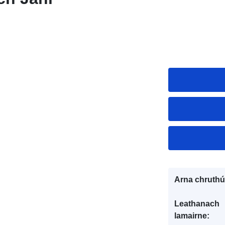
Arna chruthú
Leathanach
lamairne: