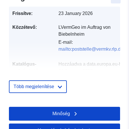
Frissítve:
23 January 2026
Közzétevő:
LVermGeo im Auftrag von
Biebelnheim
E-mail:
mailto:poststelle@vermkv.rlp.de
Katalógus-
Hozzáadva a data.europa.eu-hoz:
nyilvántartás:
24 January 2026
Frissítve: data.europa.eu:
18 April
2026
Több megjelenítése
Térbeli:
Koordináták:
[ [ 8.16133,
49.7946 ], [ 8.16244,
Minőség
49.7946 ], [ 8.16244, 49.794
], [ 8.16133, 49.794 ], [
8.16133, 49.7946 ] ]