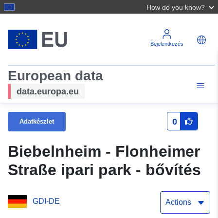
How do you know?
Bejelentkezés
European data
data.europa.eu
0
Adatkészlet
Biebelnheim - Flonheimer
Straße ipari park - bővítés
GDI-DE
Actions