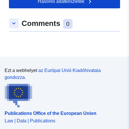
Hasonló adatkészletek
Típus:
Polygon
Comments
keyboard_arrow_down
Térbeli erőforrás:
0
uriRef:
http://data.europa.eu/88u/dataset
6ea9-74e0-a83c-2cce88746159
Ezt a webhelyet
az Európai Unió Kiadóhivatala
gondozza.
Publications Office of the European Union
Law | Data | Publications