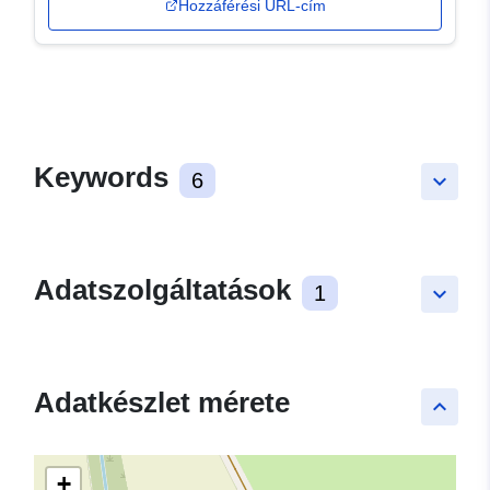
Hozzáférési URL-cím
Keywords
6
keyboard_arrow_down
Adatszolgáltatások
1
keyboard_arrow_down
Adatkészlet mérete
keyboard_arrow_up
+