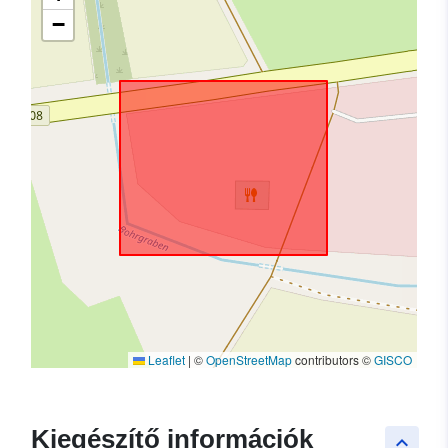
−
Leaflet
|
©
OpenStreetMap
contributors ©
GISCO
Kiegészítő információk
keyboard_arrow_up