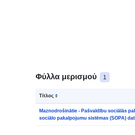
Φύλλα μερισμού
1
Τίτλος
Maznodrošinātie - Pašvaldību sociālās pa
sociālo pakalpojumu sistēmas (SOPA) dati 
Jelgavas valstspilsētas pašvaldība