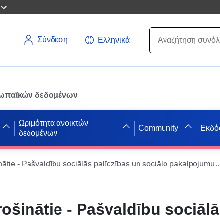
Σύνδεση
Ελληνικά
ρωπαϊκών δεδομένων
Ωριμότητα ανοικτών
Community
Εκδό
δεδομένων
Maznodrošinātie - Pašvaldību sociālās palīdzības un sociālo pakalpojumu sistēmas
šinātie - Pašvaldību sociālā