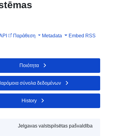
istēmas
API
Παράθεση
Metadata
Embed
RSS
Ποιότητα
αρόμοια σύνολα δεδομένων
History
Jelgavas valstspilsētas pašvaldība