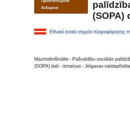
Προστατευμένα
palīdzī
δεδομένα
(SOPA) d
Εθνικό ενιαίο σημείο πληροφόρησης τη
Maznodrošinātie - Pašvaldību sociālās palīdz
(SOPA) dati - izmaiņas - Jelgavas valstspilsēt