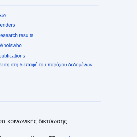
law
tenders
esearch results
Whoiswho
ublications
δεση στη διεπαφή του παρόχου δεδομένων
α κοινωνικής δικτύωσης