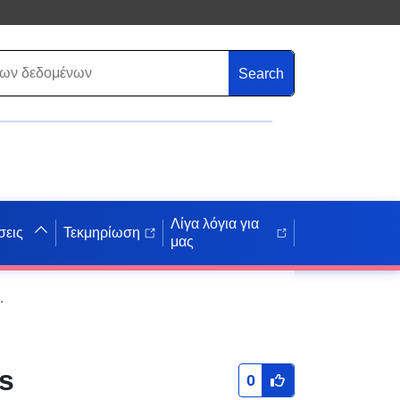
Search
Λίγα λόγια για
σεις
Τεκμηρίωση
μας
 (SOPA) dati - izmaiņas - 40900039904
s
0