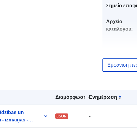
Σημείο επαφ
Αρχείο
καταλόγου:
Αναγνωριστι
Εμφάνιση πε
uriRef:
Διαμόρφωση
Ενημέρωση
Δικαιώματα
πρόσβασης:
līdzības un
-
JSON
- izmaiņas -