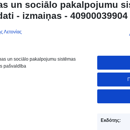
bas un sociālo pakalpojumu s
ati - izmaiņas - 40900039904
ς Λετονίας
ības un sociālo pakalpojumu sistēmas
as pašvaldība
Π
Εκδότης: