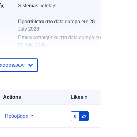
ής:
Sistēmas lietotājs
Προστίθεται στο data.europa.eu:
28
July 2026
Επικαιροποιήθηκε στα data.europa.eu:
29 July 2026
κά:
32441
ρισσότερων
http://data.europa.eu/88u/dataset/32
441
Actions
Likes
restricted
Πρόσβαση
0