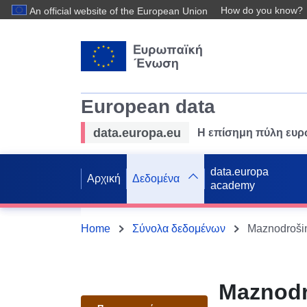
How do you know?
An official website of the European Union
European data
data.europa.eu
Η επίσημη πύλη ευ
data.europa
Αρχική
Δεδομένα
academy
Home
Σύνολα δεδομένων
Maznodro