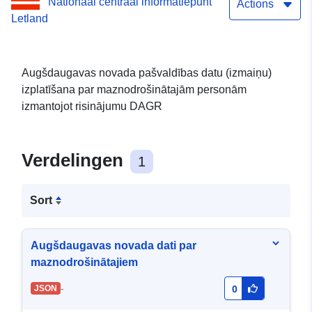
Nationaal centraal informatiepunt
(SOPA) dati - 40900036310
Actions
Letland
Augšdaugavas novada pašvaldības datu (izmaiņu)
izplatīšana par maznodrošinātajām personām
izmantojot risinājumu DAGR
Verdelingen
1
Sort
Augšdaugavas novada dati par
maznodrošinātajiem
-
JSON
0