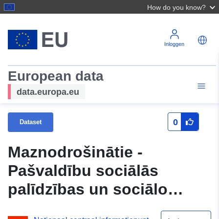
How do you know?
Inloggen
European data
data.europa.eu
0
Dataset
Maznodrošinātie -
Pašvaldību sociālās
palīdzības un sociālo
pakalpojumu sistēmas