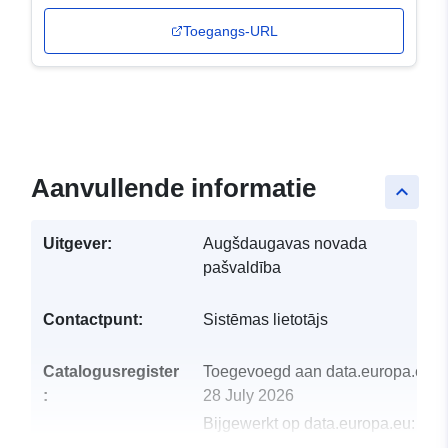
Toegangs-URL
Aanvullende informatie
keyboard_arrow_up
Uitgever:
Augšdaugavas novada
pašvaldība
Contactpunt:
Sistēmas lietotājs
Catalogusregister
Toegevoegd aan data.europa.eu:
:
28 July 2026
Bijgewerkt op data.europa.eu:
29
July 2026