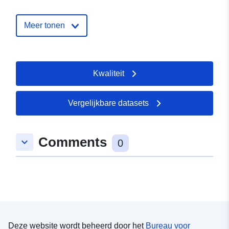
Meer tonen
Identificatoren:
32468
uriRef:
http://data.europa.eu/88u/dataset/
Kwaliteit
Toegangsrechten
restricted
:
Vergelijkbare datasets
Comments
keyboard_arrow_down
0
Deze website wordt beheerd door het
Bureau voor