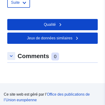
Identificateurs:
32479
Suite
uriRef:
http://data.europa.eu/88u/dataset/
Droits d'accès:
Qualité
restricted
Jeux de données similaires
Comments
keyboard_arrow_down
0
Ce site web est géré par l’
Office des publications de
l’Union européenne