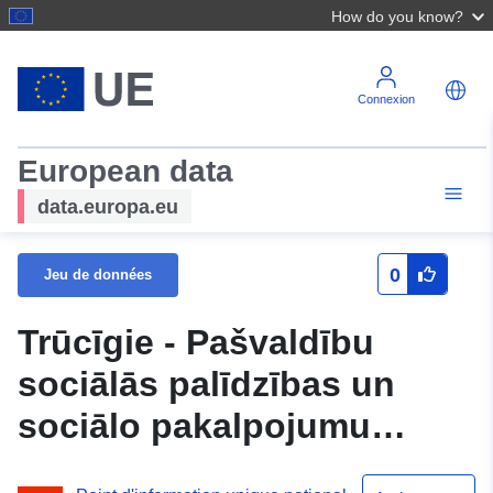
How do you know?
Connexion
European data
data.europa.eu
0
Jeu de données
Trūcīgie - Pašvaldību
sociālās palīdzības un
sociālo pakalpojumu
sistēmas (SOPA) dati -