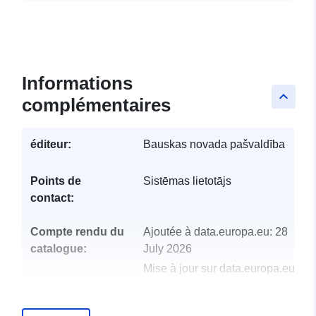
Informations
keyboard_arrow_up
complémentaires
éditeur:
Bauskas novada pašvaldība
Points de
Sistēmas lietotājs
contact:
Compte rendu du
Ajoutée à data.europa.eu:
28
catalogue:
July 2026
Mise à jour sur data.europa.eu:
29 July 2026