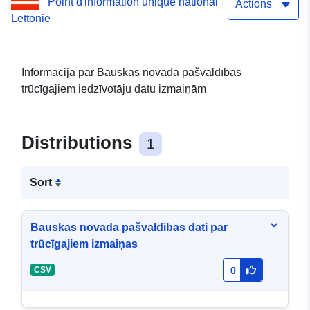
Point d'information unique national
izmaiņas - 90009116223
Actions
Lettonie
Informācija par Bauskas novada pašvaldības
trūcīgajiem iedzīvotāju datu izmaiņām
Distributions
1
Sort
Bauskas novada pašvaldības dati par
trūcīgajiem izmaiņas
-
CSV
0