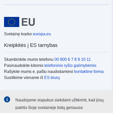
Svetainę tvarko
europa.eu
Kreipkitės į ES tarnybas
Skambinkite mums telefonu
00 800 6 7 8 9 10 11
Pasinaudokite kitomis
telefoninio ryšio galimybėmis
Rašykite mums e. paštu naudodamiesi
kontaktine forma
Susitikime viename iš
ES biurų
Socialiniai tinklai
Naudojame slapukus siekdami užtikrinti, kad jūsų
ES
socialinių tinklų kanalai
patirtis šioje svetainėje būtų geriausia