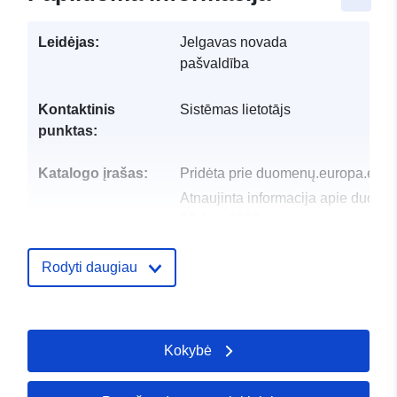
Leidėjas:
Jelgavas novada
pašvaldība
Kontaktinis
Sistēmas lietotājs
punktas:
Katalogo įrašas:
Pridėta prie duomenų.europa.eu:
2
Atnaujinta informacija apie duome
29 July 2026
Identifikatoriai:
32501
Rodyti daugiau
uriRef:
http://data.europa.eu/88u/dataset/
Prieigos teisės:
Kokybė
restricted