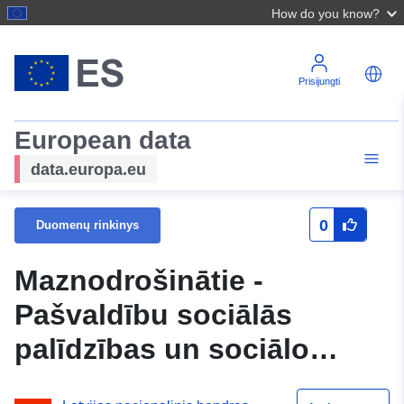
How do you know?
Prisijungti
European data
data.europa.eu
0
Duomenų rinkinys
Maznodrošinātie -
Pašvaldību sociālās
palīdzības un sociālo
pakalpojumu sistēmas