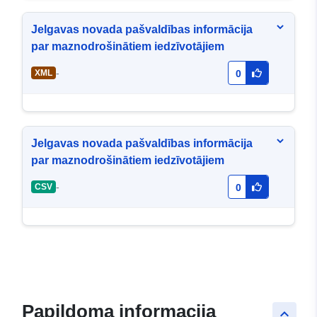
Jelgavas novada pašvaldības informācija
par maznodrošinātiem iedzīvotājiem
-
XML
0
Jelgavas novada pašvaldības informācija
par maznodrošinātiem iedzīvotājiem
-
CSV
0
Papildoma informacija
keyboard_arrow_up