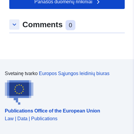
Panašūs duomenų rinkiniai
Comments
keyboard_arrow_down
0
Svetainę tvarko
Europos Sąjungos leidinių biuras
Publications Office of the European Union
Law | Data | Publications