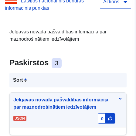
Latvijos nacionalinis bendras
(SOPA) dati - izmaiņas -
Actions
informacinis punktas
90009118031
Jelgavas novada pašvaldības informācija par
maznodrošinātiem iedzīvotājiem
Paskirstos
3
Sort
Jelgavas novada pašvaldības informācija
par maznodrošinātiem iedzīvotājiem
-
JSON
0