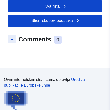
Kvaliteta
Prava pristupa:
restricted
Slični skupovi podataka
Comments
keyboard_arrow_down
0
Ovim internetskim stranicama upravlja
Ured za
publikacije Europske unije