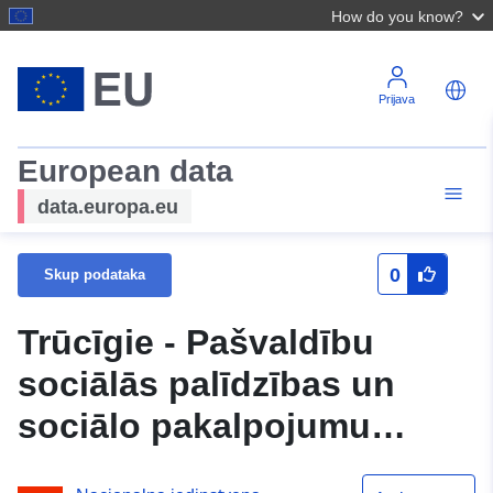
How do you know?
Prijava
European data
data.europa.eu
0
Skup podataka
Trūcīgie - Pašvaldību
sociālās palīdzības un
sociālo pakalpojumu
sistēmas (SOPA) dati -