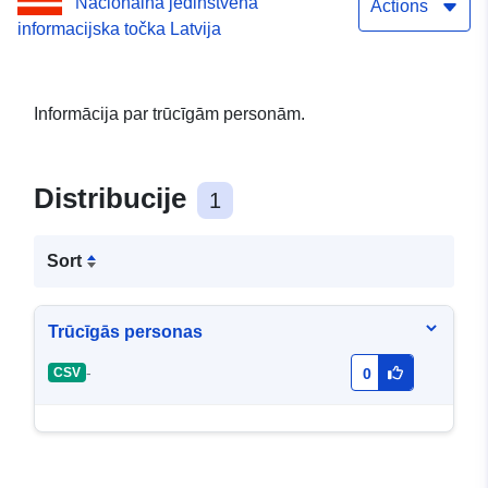
Nacionalna jedinstvena
90001947311
Actions
informacijska točka Latvija
Informācija par trūcīgām personām.
Distribucije
1
Sort
Trūcīgās personas
-
CSV
0