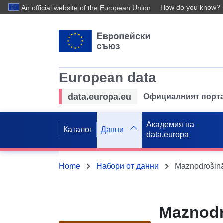
How do you know?
An official website of the European Union
European data
data.europa.eu
Официалният порта
Академия на
Каталог
Данни
data.europa
Home
Набори от данни
Maznodro