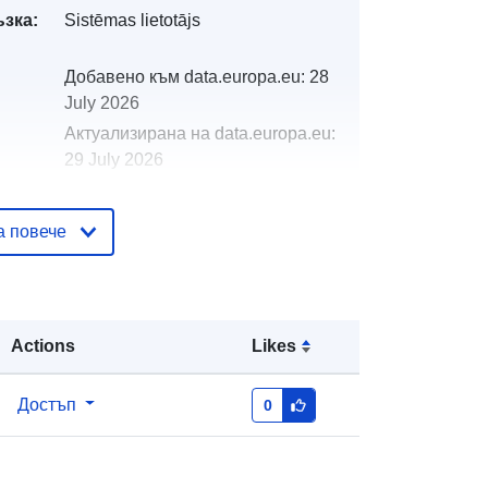
ъзка:
Sistēmas lietotājs
Добавено към data.europa.eu:
28
July 2026
Актуализирана на data.europa.eu:
29 July 2026
тор
32520
а повече
http://data.europa.eu/88u/dataset/32
520
Actions
Likes
restricted
Достъп
0