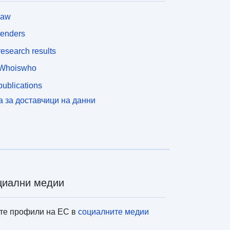
law
tenders
esearch results
Whoiswho
ublications
а за доставчици на данни
циални медии
те профили на ЕС в
социалните медии