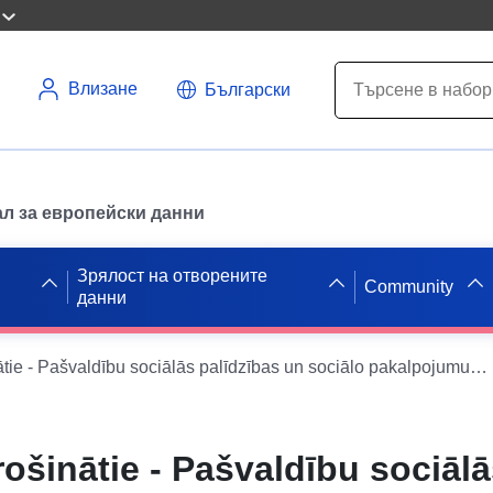
Влизане
Български
л за европейски данни
Зрялост на отворените
Community
данни
Maznodrošinātie - Pašvaldību sociālās palīdzības un sociālo pakalpojumu sistēmas (SOPA) dati - 90009114631
šinātie - Pašvaldību sociālā