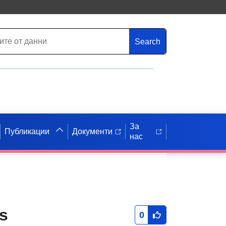
Search
За
Публикации
Документи
нас
s
0