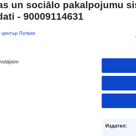
bas un sociālo pakalpojumu s
ati - 90009114631
 център Латвия
īvotājiem
Издател: