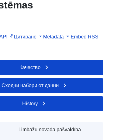
istēmas
API
Цитиране
Metadata
Embed
RSS
Качество
Сходни набори от данни
History
Limbažu novada pašvaldība