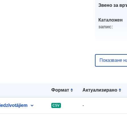
Звено за вр
Каталожен
запис:
Идентифика
Показване н
и:
uriRef:
Формат
Актуализирано
Права за
достъп:
iedzīvotājiem
-
CSV