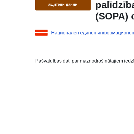
palīdzī
ащитени данни
(SOPA) d
Национален единен информационен
Pašvaldības dati par maznodrošinātajiem iedz