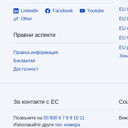
EU 
LinkedIn
Facebook
Youtube
EU 
Other
EU r
Правни аспекти
EU 
EU p
Правна информация
Зон
Бисквитки
Достъпност
За контакти с ЕС
Со
Позвънете на
00 800 6 7 8 9 10 11
Виж
Използвайте други
тел. номера