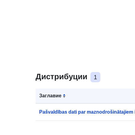
Дистрибуции
1
Заглавие
Pašvaldības dati par maznodrošinātajiem 