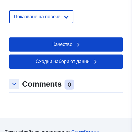
Идентификатор
32538
Показване на повече
и:
uriRef:
http://data.europa.eu/88u/dataset/
Качество
Права за
restricted
достъп:
Сходни набори от данни
Comments
keyboard_arrow_down
0