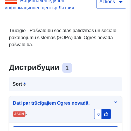
Национален единен
90000024455
Actions
информационен център Латвия
Trūcīgie - Pašvaldību sociālās palīdzības un sociālo
pakalpojumu sistēmas (SOPA) dati. Ogres novada
pašvaldība.
Дистрибуции
1
Sort
Dati par trūcīgajiem Ogres novadā.
-
JSON
0