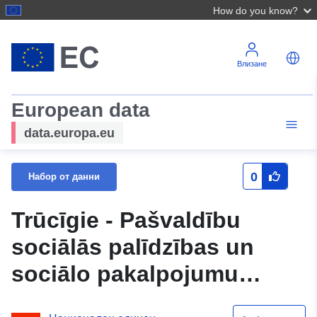
How do you know?
Влизане
European data
data.europa.eu
0
Набор от данни
Trūcīgie - Pašvaldību
sociālās palīdzības un
sociālo pakalpojumu
sistēmas (SOPA) dati -