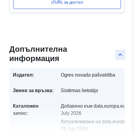
URL за достъп
Допълнителна
keyboard_arrow_up
информация
Издател:
Ogres novada pašvaldība
Звено за връзка:
Sistēmas lietotājs
Каталожен
Добавено към data.europa.eu:
28
запис:
July 2026
Актуализирана на data.europa.eu
29 July 2026