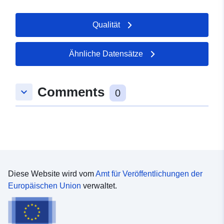
uriRef:
http://data.europa.eu/88u/dataset/
Qualität
Zugangsrechte:
restricted
Ähnliche Datensätze
Comments
keyboard_arrow_down
0
Diese Website wird vom
Amt für Veröffentlichungen der
Europäischen Union
verwaltet.