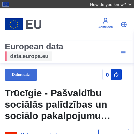
How do you know?
Anmelden
European data
data.europa.eu
0
Datensatz
Trūcīgie - Pašvaldību
sociālās palīdzības un
sociālo pakalpojumu
sistēmas (SOPA) dati -