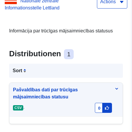
Nationale zentrale
40900038006
Actions
Informationsstelle Lettland
Informācija par trūcīgas mājsaimniecības statusus
Distributionen
1
Sort
Pašvaldības dati par trūcīgas
mājsaimniecības statusu
-
CSV
0