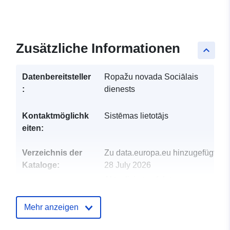
Zusätzliche Informationen
keyboard_arrow_up
Datenbereitsteller
Ropažu novada Sociālais
:
dienests
Kontaktmöglichk
Sistēmas lietotājs
eiten:
Verzeichnis der
Zu data.europa.eu hinzugefügt:
Kataloge:
28 July 2026
Aktualisiert auf data.europa.eu:
29 July 2026
Mehr anzeigen
Identifikatoren:
32554