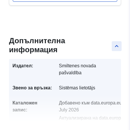
Допълнителна
keyboard_arrow_up
информация
Издател:
Smiltenes novada
pašvaldība
Звено за връзка:
Sistēmas lietotājs
Каталожен
Добавено към data.europa.eu:
28
запис:
July 2026
Актуализирана на data.europa.eu
29 July 2026