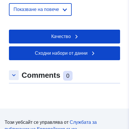
Показване на повече
Идентификатор
32575
и:
uriRef:
http://data.europa.eu/88u/dataset/
Качество
Права за
restricted
достъп:
Сходни набори от данни
Comments
keyboard_arrow_down
0
Този уебсайт се управлява от
Службата за