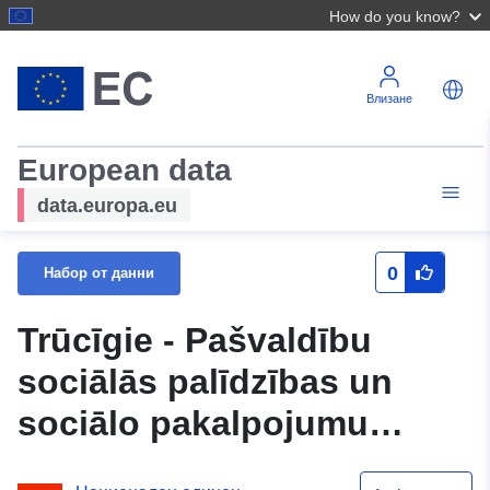
How do you know?
Влизане
European data
data.europa.eu
0
Набор от данни
Trūcīgie - Pašvaldību
sociālās palīdzības un
sociālo pakalpojumu
sistēmas (SOPA) dati -