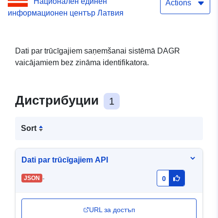
Национален единен
izmaiņas - 90009067337
Actions
информационен център Латвия
Dati par trūcīgajiem saņemšanai sistēmā DAGR
vaicājamiem bez zināma identifikatora.
Дистрибуции
1
Sort
Dati par trūcīgajiem API
-
JSON
0
URL за достъп