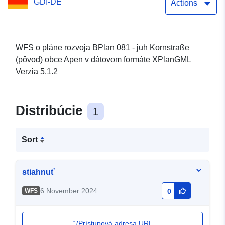
GDI-DE
Actions
WFS o pláne rozvoja BPlan 081 - juh Kornstraße
(pôvod) obce Apen v dátovom formáte XPlanGML
Verzia 5.1.2
Distribúcie
1
Sort
stiahnuť
6 November 2024
WFS
0
Prístupová adresa URL