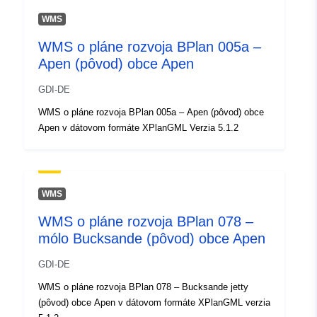
Aktualizované na základe údajov.
WMS
26 April 2026
WMS o pláne rozvoja BPlan 005a –
Apen (pôvod) obce Apen
Zemepisné
Súradnice:
[ [ 7.8151873,
pokrytie:
53.2182709 ], [ 7.8179273,
GDI-DE
53.2182709 ], [ 7.8179273,
WMS o pláne rozvoja BPlan 005a – Apen (pôvod) obce
53.2173476 ], [ 7.8151873,
Apen v dátovom formáte XPlanGML Verzia 5.1.2
53.2173476 ], [ 7.8151873,
53.2182709 ] ]
Typ:
Polygon
WMS
Priestorové
WMS o pláne rozvoja BPlan 078 –
zdroje:
mólo Bucksande (pôvod) obce Apen
Zodpovedá:
Zdroj:
GDI-DE
http://data.europa.eu/eli/reg/2009/
WMS o pláne rozvoja BPlan 078 – Bucksande jetty
(pôvod) obce Apen v dátovom formáte XPlanGML verzia
uriRef:
http://data.europa.eu/88u/dataset