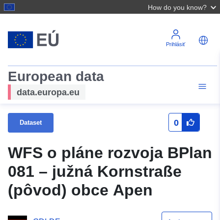
How do you know?
Prihlásiť
European data
data.europa.eu
0
Dataset
WFS o pláne rozvoja BPlan
081 – južná Kornstraße
(pôvod) obce Apen