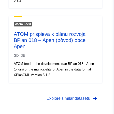
5.1.2
4e75-491a-85bf-b2d131e11418
Atom Feed
ATOM prispieva k plánu rozvoja
BPlan 018 – Apen (pôvod) obce
Apen
GDI-DE
ATOM feed to the development plan BPlan 018 - Apen
(origin) of the municipality of Apen in the data format
XPlanGML Version 5.1.2
arrow_forward
Explore similar datasets