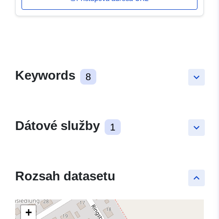
Keywords
8
keyboard_arrow_down
Dátové služby
1
keyboard_arrow_down
Rozsah datasetu
keyboard_arrow_up
+