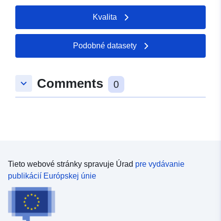
Kvalita
Podobné datasety
Comments
keyboard_arrow_down
0
Tieto webové stránky spravuje Úrad
pre vydávanie
publikácií Európskej únie