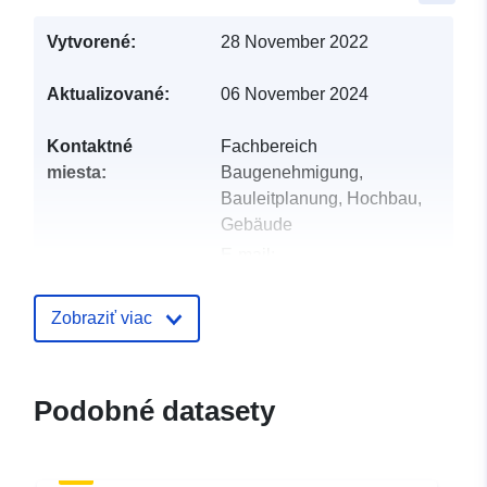
Vytvorené:
28 November 2022
Aktualizované:
06 November 2024
Kontaktné
Fachbereich
miesta:
Baugenehmigung,
Bauleitplanung, Hochbau,
Gebäude
E-mail:
mailto:gemeinde@apen.de
Adresa:
Hauptstraße 200,
Zobraziť viac
Apen, 26889, Deutschland
Adresa URL:
http://www.apen.de
Podobné datasety
Katalógový
Pridané k údajom.europa.eu:
21 F
záznam:
2026