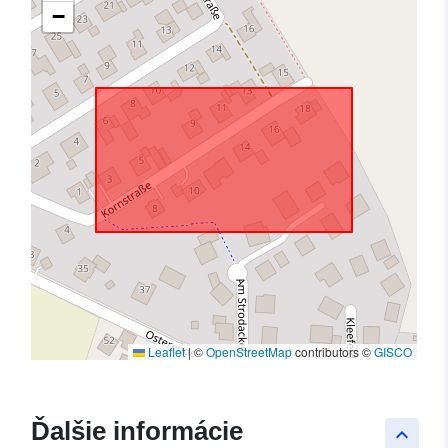
−
Leaflet
|
©
OpenStreetMap
contributors ©
GISCO
Ďalšie informácie
keyboard_arrow_up