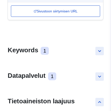
Sivustoon siirtymisen URL
Keywords
1
keyboard_arrow_down
Datapalvelut
1
keyboard_arrow_down
Tietoaineiston laajuus
keyboard_arrow_up