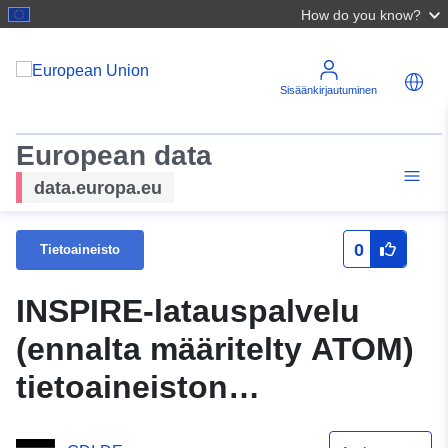
How do you know?
Sisäänkirjautuminen
European data
data.europa.eu
0
Tietoaineisto
INSPIRE-latauspalvelu
(ennalta määritelty ATOM)
tietoaineiston
kehittämissuunnitelmalle