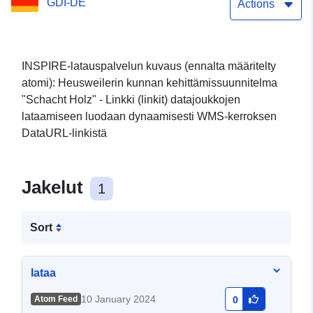
GDI-DE
"Schacht Holz"
Actions
INSPIRE-latauspalvelun kuvaus (ennalta määritelty
atomi): Heusweilerin kunnan kehittämissuunnitelma
"Schacht Holz" - Linkki (linkit) datajoukkojen
lataamiseen luodaan dynaamisesti WMS-kerroksen
DataURL-linkistä
Jakelut
1
Sort
lataa
10 January 2024
Atom Feed
0