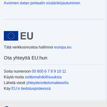
Avoimen datan portaalin sisäänkirjautuminen
Tätä verkkosivustoa hallinnoi
europa.eu
Ota yhteyttä EU:hun
Soita numeroon
00 800 6 7 8 9 10 11
Käytä muita
soittomahdollisuuksia
Lähetä viesti
yhteydenottolomakkeella
Käy
EU:n tiedotuspisteessä
Sosiaalinen media