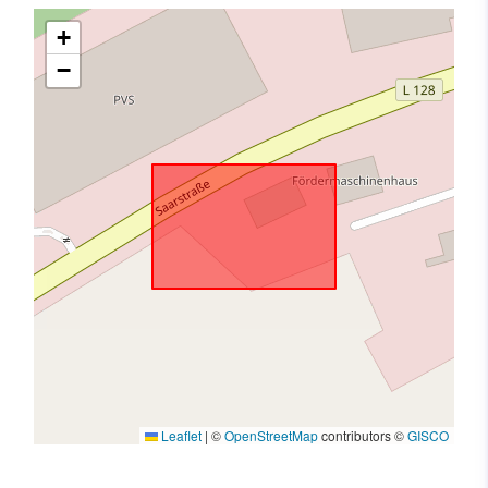
+
−
Leaflet
|
©
OpenStreetMap
contributors ©
GISCO