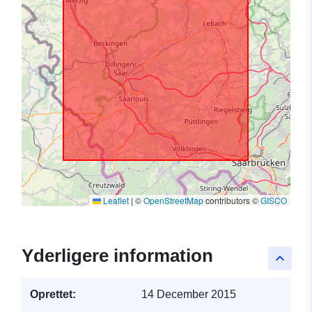
Leaflet
|
©
OpenStreetMap
contributors ©
GISCO
Yderligere information
keyboard_arrow_up
Oprettet:
14 December 2015