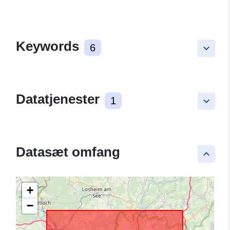
Keywords
6
keyboard_arrow_down
Datatjenester
1
keyboard_arrow_down
Datasæt omfang
keyboard_arrow_up
+
−