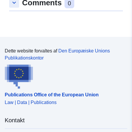
Comments
keyboard_arrow_down
0
Type:
Polygon
Rumlig
ressource:
uriRef:
http://data.europa.eu/88u/dataset
Dette website forvaltes af
Den Europæiske Unions
d3c6-488b-a8df-a4ab7ff36ed6
Publikationskontor
Publications Office of the European Union
Law | Data | Publications
Kontakt