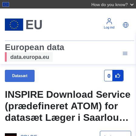
How do you know?
Log ind
European data
data.europa.eu
0
Datasæt
INSPIRE Download Service
(prædefineret ATOM) for
datasæt Læger i Saarlouis
Saarland