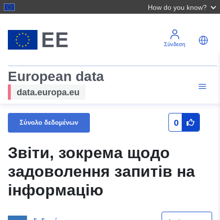
How do you know?
Σύνδεση
European data
data.europa.eu
0
Σύνολο δεδομένων
Звіти, зокрема щодо
задоволення запитів на
інформацію