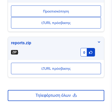
Προεπισκόπηση
URL πρόσβασης
reports.zip
-
ZIP
0
URL πρόσβασης
Τηλεφόρτωση όλων