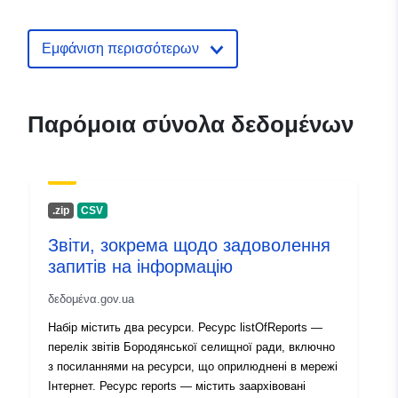
Σημείο επαφής:
Смірнова Тетяна
Василівна
Εμφάνιση περισσότερων
E-Mail:
mailto:zpi@adm-
pl.gov.ua
Παρόμοια σύνολα δεδομένων
Αρχείο
Προστίθεται στο data.europa.eu:
2
καταλόγου:
July 2026
Επικαιροποιήθηκε στα data.europa
29 July 2026
.zip
CSV
Звіти, зокрема щодо задоволення
Αναγνωριστικά:
3313f2f3-3206-45c0-bdc1-
запитів на інформацію
9f88f1e72bd9
δεδομένα.gov.ua
uriRef:
http://data.europa.eu/88u/dataset/
Набір містить два ресурси. Ресурс listOfReports —
3206-45c0-bdc1-9f88f1e72bd9
перелік звітів Бородянської селищної ради, включно
з посиланнями на ресурси, що оприлюднені в мережі
Πληροφορίες
1.0
Інтернет. Ресурс reports — містить заархівовані
έκδοσης: