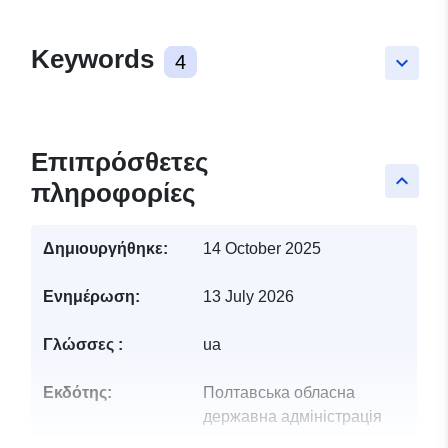
Keywords
4
keyboard_arrow_down
Επιπρόσθετες
keyboard_arrow_up
πληροφορίες
Δημιουργήθηκε:
14 October 2025
Ενημέρωση:
13 July 2026
Γλώσσες :
ua
Εκδότης:
Полтавська обласна
державна адміністрація