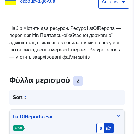
δεδομένα.gov.ua
Actions
Набір містить два ресурси. Ресурс listOfReports —
перелік звітів Полтавської обласної державної
адміністрації, включно з посиланнями на ресурси,
що оприлюднені в мережі Інтернет. Ресурс reports
— містить заархівовані файли звітів
Φύλλα μερισμού
2
Sort
listOfReports.csv
-
CSV
0