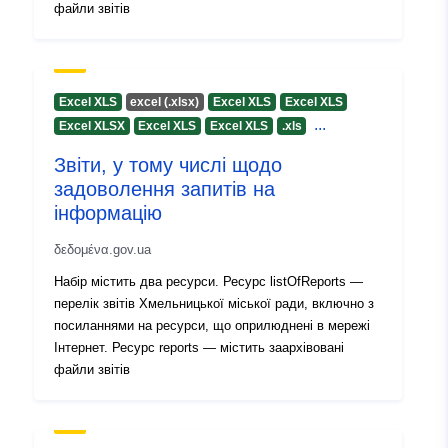
файли звітів
Excel XLS
excel (.xlsx)
Excel XLS
Excel XLS
...
Excel XLSX
Excel XLS
Excel XLS
.xls
Звіти, у тому числі щодо
задоволення запитів на
інформацію
δεδομένα.gov.ua
Набір містить два ресурси. Ресурс listOfReports —
перелік звітів Хмельницької міської ради, включно з
посиланнями на ресурси, що оприлюднені в мережі
Інтернет. Ресурс reports — містить заархівовані
файли звітів