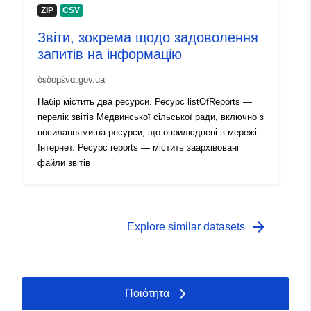
ZIP
CSV
Звіти, зокрема щодо задоволення
запитів на інформацію
δεδομένα.gov.ua
Набір містить два ресурси. Ресурс listOfReports —
перелік звітів Медвинської сільської ради, включно з
посиланнями на ресурси, що оприлюднені в мережі
Інтернет. Ресурс reports — містить заархівовані
файли звітів
arrow_forward
Explore similar datasets
Ποιότητα