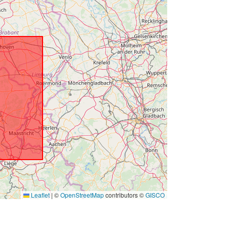
Leaflet
|
©
OpenStreetMap
contributors ©
GISCO