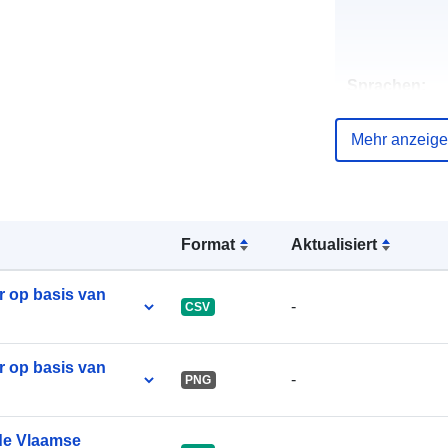
Sprachen:
Datenbereitst
Mehr anzeig
:
Kontaktmögl
eiten:
Format
Aktualisiert
r op basis van
-
CSV
Verzeichnis 
r op basis van
Kataloge:
-
PNG
 de Vlaamse