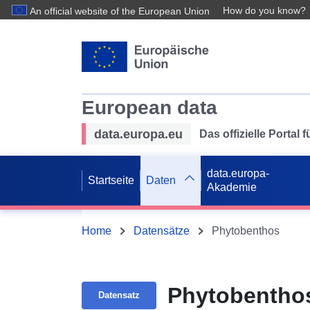
How do you know?
An official website of the European Union
European data
data.europa.eu
Das offizielle Portal
data.europa-
Startseite
Daten
Akademie
Home
Datensätze
Phytobenthos
Phytobentho
Datensatz