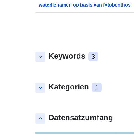
waterlichamen op basis van fytobenthos
Keywords
keyboard_arrow_down
3
Kategorien
keyboard_arrow_down
1
Datensatzumfang
keyboard_arrow_up