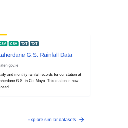
CSV
CSV
TXT
TXT
Laherdane G.S. Rainfall Data
aten.gov.ie
aily and monthly rainfall records for our station at
aherdane G.S. in Co. Mayo. This station is now
losed.
arrow_forward
Explore similar datasets