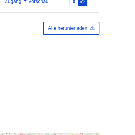
Zugang
Vorschau
0
Koordinaten:
[ [ 2.54, 51.51 ], [ 5.92,
51.51 ], [ 5.92, 50.67 ], [ 2.54, 50.67 ],
[ 2.54, 51.51 ] ]
Alle herunterladen
Typ:
Polygon
n:
333d5d34-5480-4f26-9570-
98936425150e
http://data.europa.eu/88u/dataset/33
3d5d34-5480-4f26-9570-
98936425150e
te:
public