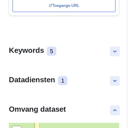
Toegangs-URL
Keywords
5
keyboard_arrow_down
Datadiensten
1
keyboard_arrow_down
Omvang dataset
keyboard_arrow_up