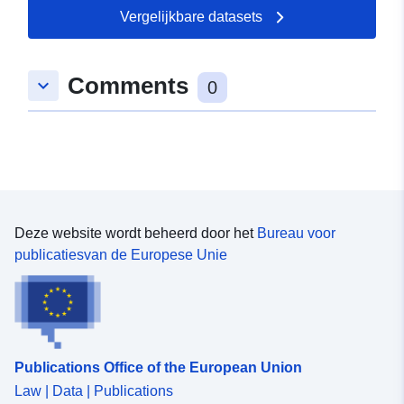
Vergelijkbare datasets
Ruimtelijk:
Coördinaten:
[ [ 9.6782557,
49.0080303 ], [ 9.6802419,
Comments
keyboard_arrow_down
49.0080303 ], [ 9.6802419,
0
49.0062225 ], [ 9.6782557,
49.0062225 ], [ 9.6782557,
49.0080303 ] ]
Soort:
Polygon
Ruimtelijk
Deze website wordt beheerd door het
Bureau voor
hulpmiddel:
publicatiesvan de Europese Unie
uriRef:
http://data.europa.eu/88u/dataset
a436-4d34-b923-75b7e8fe09b2
Publications Office of the European Union
Law | Data | Publications