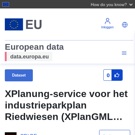
How do you know?
Inloggen
European data
data.europa.eu
0
Dataset
XPlanung-service voor het
industrieparkplan
Riedwiesen (XPlanGML
5.0.1)