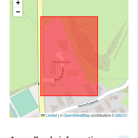
+
−
Leaflet
|
©
OpenStreetMap
contributors ©
GISCO