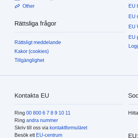
EU 
Other
EU r
Rättsliga frågor
EU 
EU p
Rättsligt meddelande
Logg
Kakor (cookies)
Tillgänglighet
Kontakta EU
Soc
Ring
00 800 6 7 8 9 10 11
Hitt
Ring
andra nummer
Skriv till oss via
kontaktformuläret
Besök ett
EU-centrum
EU: