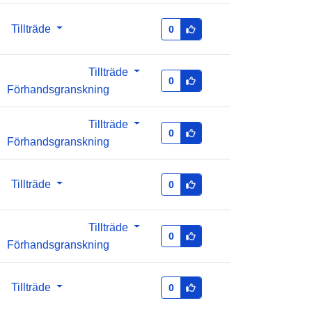
33947549@bundesamt-fur-statistik-
Tillträde
0
bfs
http://data.europa.eu/88u/dataset/33
Tillträde
0
947549-bundesamt-fur-statistik-bfs
Förhandsgranskning
:
annual
Tillträde
0
Förhandsgranskning
01 January 2022
 -
31 December 2024
Tillträde
0
Tillträde
0
Förhandsgranskning
Tillträde
0