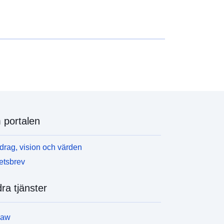
portalen
rag, vision och värden
etsbrev
ra tjänster
law