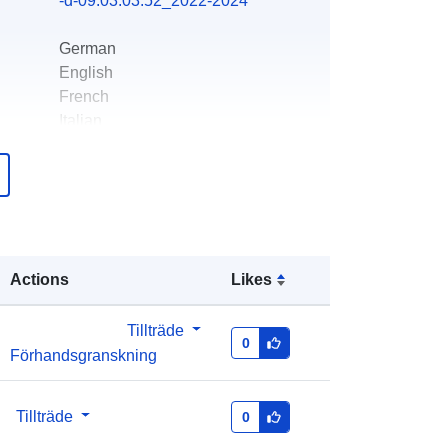
-d-09.03.03.52_2022-2024
German
English
French
Italian
Office fédéral de la statistique
er:
info@bfs.admin.ch
E-postadress:
mailto:auskunftsdienst@bfs.admin.c
Actions
Likes
h
Tillträde
0
er:
Läggs till i data.europa.eu:
17 June
Förhandsgranskning
2025
Uppdaterad på data.europa.eu:
07
Tillträde
0
August 2026