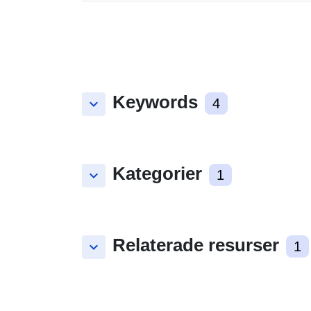
Keywords
keyboard_arrow_down
4
Kategorier
keyboard_arrow_down
1
Relaterade resurser
keyboard_arrow_down
1