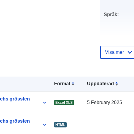
Språk:
Utgivare:
Visa mer
Kontaktpunkt
Format
Uppdaterad
chs grössten
5 February 2025
Excel XLS
Katalogregist
chs grössten
-
HTML