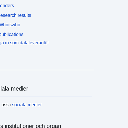
tenders
esearch results
Whoiswho
ublications
a in som dataleverantör
iala medier
a oss i
sociala medier
s institutioner och organ