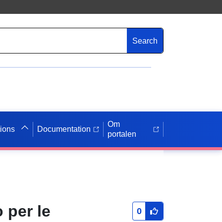
Search
Om
tions
Documentation
portalen
o per le
0