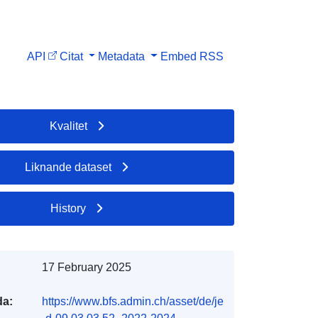
API
Citat
Metadata
Embed
RSS
Kvalitet
Liknande dataset
History
17 February 2025
da:
https://www.bfs.admin.ch/asset/de/je