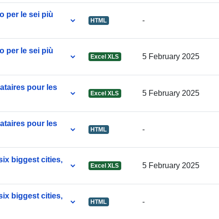
Identifierare:
to per le sei più
-
HTML
uriRef:
to per le sei più
5 February 2025
Excel XLS
Periodisering
ataires pour les
5 February 2025
Excel XLS
Tidsperiod:
ataires pour les
-
HTML
ix biggest cities,
5 February 2025
Excel XLS
ix biggest cities,
-
HTML