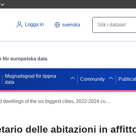
Logga in
svenska
en för europeiska data
Mognadsgrad för öppna
Community
Publica
data
Type of owners of rented dwellings of the six biggest cities, 2022-2024 cumulated
tario delle abitazioni in affitt