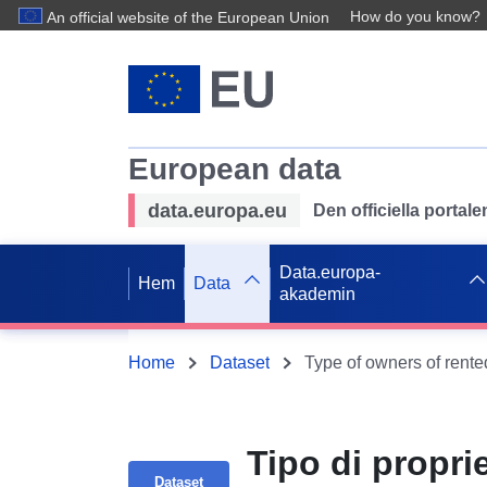
How do you know?
An official website of the European Union
European data
data.europa.eu
Den officiella portal
Data.europa-
Hem
Data
akademin
Home
Dataset
Tipo di proprie
Dataset