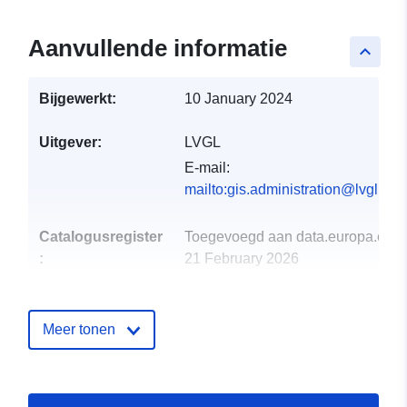
Aanvullende informatie
keyboard_arrow_up
Bijgewerkt:
10 January 2024
Uitgever:
LVGL
E-mail:
mailto:gis.administration@lvgl.saa
Catalogusregister
Toegevoegd aan data.europa.eu:
:
21 February 2026
Bijgewerkt op data.europa.eu:
18
April 2026
Meer tonen
Ruimtelijk:
Coördinaten:
[ [ 6.48814,
49.5277 ], [ 6.48933,
49.5277 ], [ 6.48933, 49.527