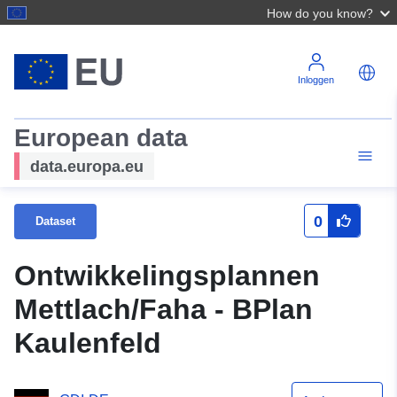
How do you know?
Inloggen
European data
data.europa.eu
0
Dataset
Ontwikkelingsplannen
Mettlach/Faha - BPlan
Kaulenfeld