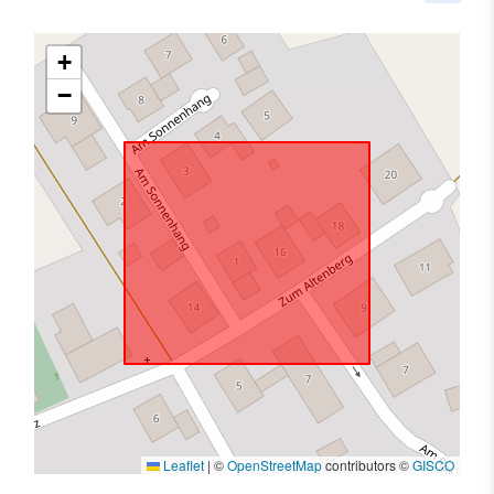
+
−
Leaflet
|
©
OpenStreetMap
contributors ©
GISCO