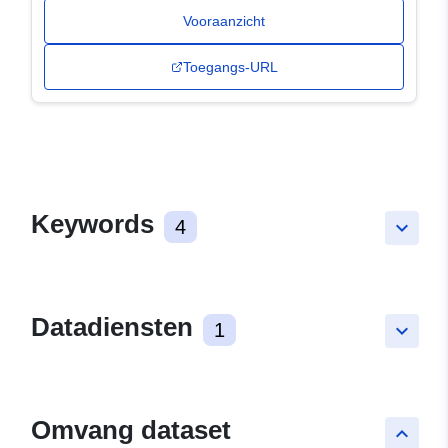
Vooraanzicht
Toegangs-URL
Keywords
4
keyboard_arrow_down
Datadiensten
1
keyboard_arrow_down
Omvang dataset
keyboard_arrow_up