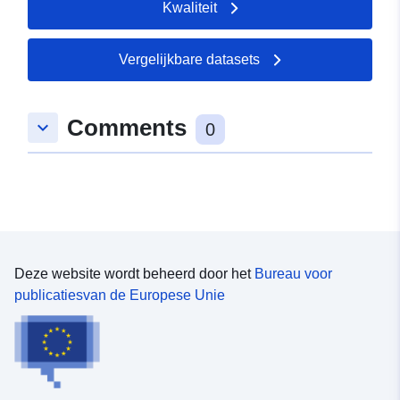
Kwaliteit
], [ 6.48814, 49.527 ], [
6.48814, 49.5277 ] ]
Soort:
Polygon
Vergelijkbare datasets
Ruimtelijk
Comments
keyboard_arrow_down
hulpmiddel:
0
uriRef:
http://data.europa.eu/88u/dataset
8894-6b7a-d4ce-885c15e69ff4
Deze website wordt beheerd door het
Bureau voor
publicatiesvan de Europese Unie