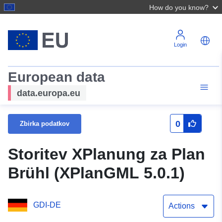
How do you know?
Login
European data
data.europa.eu
0
Zbirka podatkov
Storitev XPlanung za Plan
Brühl (XPlanGML 5.0.1)
GDI-DE
Actions