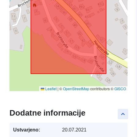
Leaflet
|
©
OpenStreetMap
contributors ©
GISCO
Dodatne informacije
keyboard_arrow_up
Ustvarjeno:
20.07.2021