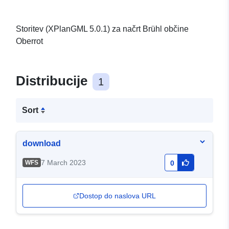
Storitev (XPlanGML 5.0.1) za načrt Brühl občine
Oberrot
Distribucije
1
Sort
download
7 March 2023
WFS
0
Dostop do naslova URL