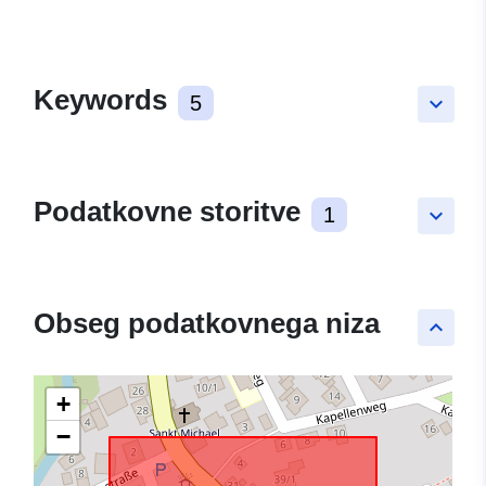
Keywords
5
keyboard_arrow_down
Podatkovne storitve
1
keyboard_arrow_down
Obseg podatkovnega niza
keyboard_arrow_up
+
−