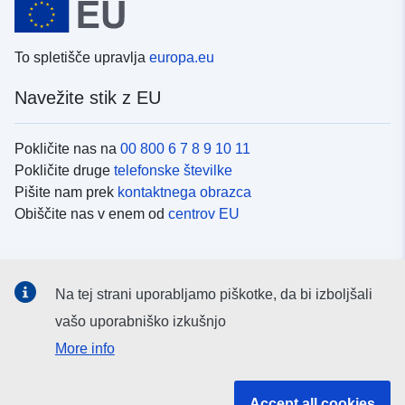
To spletišče upravlja
europa.eu
Navežite stik z EU
Pokličite nas na
00 800 6 7 8 9 10 11
Pokličite druge
telefonske številke
Pišite nam prek
kontaktnega obrazca
Obiščite nas v enem od
centrov EU
Družbeni mediji
Na tej strani uporabljamo piškotke, da bi izboljšali
Iskanje po
družbenih medijih EU
vašo uporabniško izkušnjo
More info
Institucije in organi EU
Accept all cookies