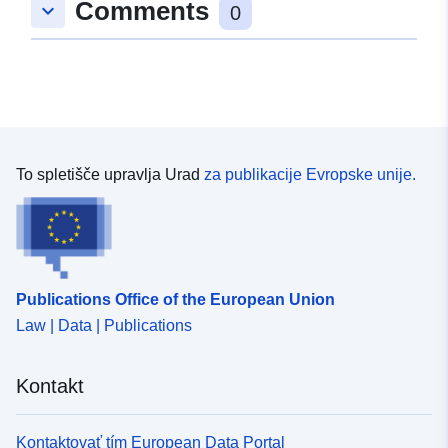
Comments
keyboard_arrow_down
49.0040805 ], [ 9.6808452,
0
49.0020715 ], [ 9.6782032,
49.0020715 ], [ 9.6782032,
49.0040805 ] ]
Tip:
Polygon
uriRef:
http://data.europa.eu/88u/dataset
To spletišče upravlja Urad
za publikacije Evropske unije.
4481-4d20-9d0e-1723bb9f8c67
Publications Office of the European Union
Law | Data | Publications
Kontakt
Kontaktovať tím European Data Portal