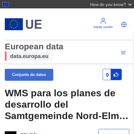
How do you know?
Iniciar sesión
European data
data.europa.eu
0
Conjunto de datos
WMS para los planes de
desarrollo del
Samtgemeinde Nord-Elm -
INSPIRE PLU 4.0.1