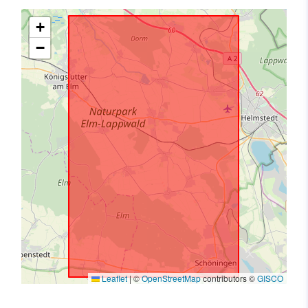
+
−
Leaflet
|
©
OpenStreetMap
contributors ©
GISCO