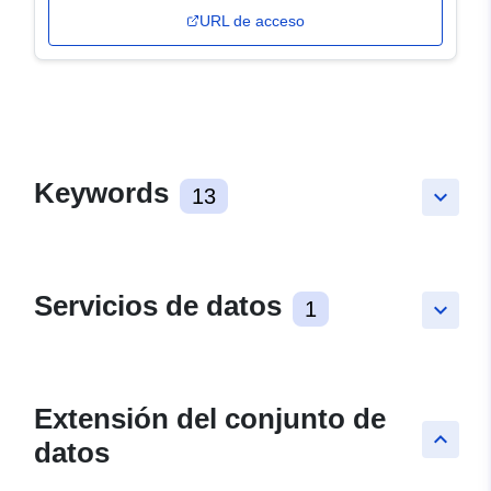
URL de acceso
Keywords
13
keyboard_arrow_down
Servicios de datos
1
keyboard_arrow_down
Extensión del conjunto de
keyboard_arrow_up
datos