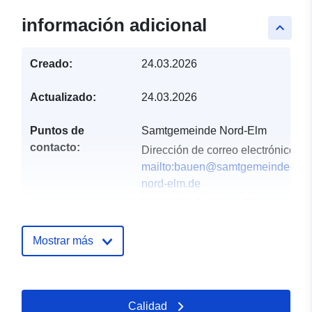
información adicional
keyboard_arrow_up
Creado:
24.03.2026
Actualizado:
24.03.2026
Puntos de
Samtgemeinde Nord-Elm
contacto:
Dirección de correo electrónico:
mailto:bauen@samtgemeinde-
nord-elm.de
Dirección:
Steinweg 15,
Süpplingen, 38373,
Deutschland
Mostrar más
URL:
https://www.samtgemeinde-
nord-elm.de/
Calidad