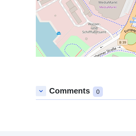
Comments
keyboard_arrow_down
0