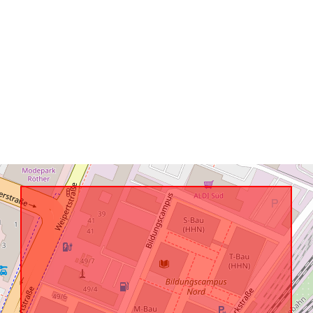
Konform mit:
uriRef: