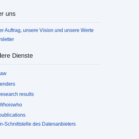
r uns
r Auftrag, unsere Vision und unsere Werte
letter
ere Dienste
law
tenders
esearch results
Whoiswho
ublications
n-Schnittstelle des Datenanbieters