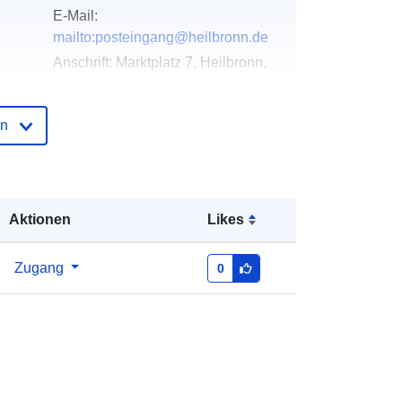
E-Mail:
mailto:posteingang@heilbronn.de
Anschrift:
Marktplatz 7, Heilbronn,
74072, Deutschland
URL:
http://www.heilbronn.de
en
der
Zu data.europa.eu hinzugefügt:
21
March 2026
Aktualisiert auf data.europa.eu:
25
Aktionen
Likes
July 2026
Zugang
0
Koordinaten:
[ [ 9.2142729,
49.1502733 ], [ 9.2184248,
49.1502733 ], [ 9.2184248,
49.14792 ], [ 9.2142729, 49.14792 ],
[ 9.2142729, 49.1502733 ] ]
Typ:
Polygon