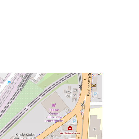
Ressource:
http://data.europa.eu/eli/reg/2009/97
6
http://data.europa.eu/88u/dataset/34
4b1e39-dc84-40fc-92c3-
bb043dd7f327