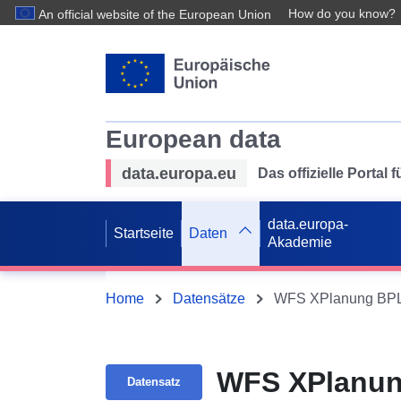
How do you know?
An official website of the European Union
European data
data.europa.eu
Das offizielle Portal
data.europa-
Startseite
Daten
Akademie
Home
Datensätze
WFS XPlanung BPL 
WFS XPlanun
Datensatz