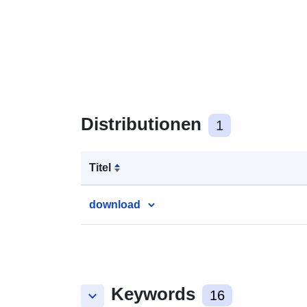
Distributionen
1
Titel
download
Keywords
keyboard_arrow_down
16