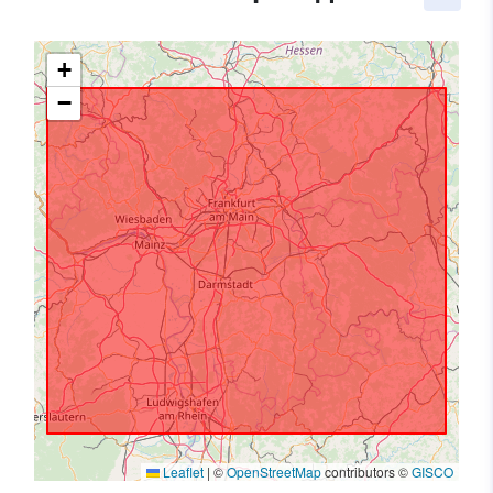
+
−
Leaflet
|
©
OpenStreetMap
contributors ©
GISCO