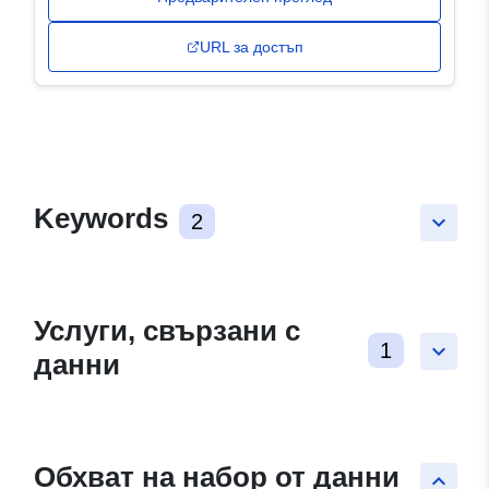
URL за достъп
Keywords
2
keyboard_arrow_down
Услуги, свързани с
1
keyboard_arrow_down
данни
Обхват на набор от данни
keyboard_arrow_up