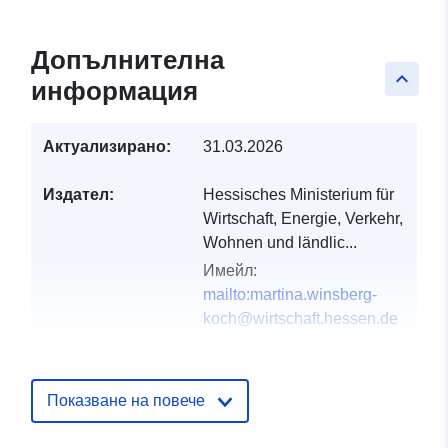
Допълнителна
keyboard_arrow_up
информация
Актуализирано:
31.03.2026
Издател:
Hessisches Ministerium für
Wirtschaft, Energie, Verkehr,
Wohnen und ländlic...
Имейл:
mailto:martina.winsberg-
koch@wirtschaft.hessen.de
Каталожен
Добавено към data.europa.eu:
21
запис:
February 2026
Показване на повече
Актуализирана на data.europa.eu
25 July 2026