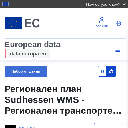
How do you know?
Влизане
European data
data.europa.eu
0
Набор от данни
Регионален план
Südhessen WMS -
Регионален транспортен
фонд