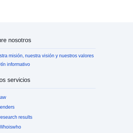
re nosotros
tra misión, nuestra visión y nuestros valores
tín informativo
os servicios
law
tenders
esearch results
Whoiswho