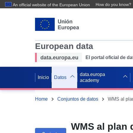
How do you know?
An official website of the European Union
European data
data.europa.eu
El portal oficial de 
data.europa
Inicio
Datos
academy
Home
Conjuntos de datos
WMS al plan 