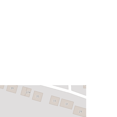
53.0500002 ], [ 8.2498659,
53.0507332 ] ]
Tipo:
Polygon
Recurso:
http://data.europa.eu/eli/reg/2009/97
6
http://data.europa.eu/88u/dataset/34
57455e-e0c2-4682-be2e-
f397821a35d3