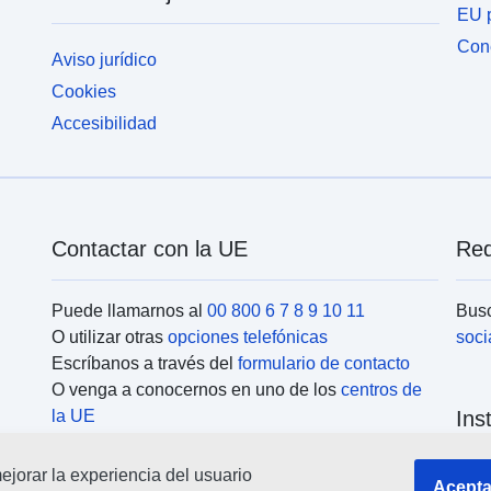
EU p
Cone
Aviso jurídico
Cookies
Accesibilidad
Contactar con la UE
Red
Puede llamarnos al
00 800 6 7 8 9 10 11
Busc
O utilizar otras
opciones telefónicas
soci
Escríbanos a través del
formulario de contacto
O venga a conocernos en uno de los
centros de
la UE
Ins
jorar la experiencia del usuario
Busc
Acepta