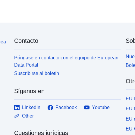
Contacto
Sob
pea
Nues
Póngase en contacto con el equipo de European
Data Portal
Bole
Suscribirse al boletín
Otr
Síganos en
EU 
LinkedIn
Facebook
Youtube
EU 
Other
EU r
EU 
Cuestiones jurídicas