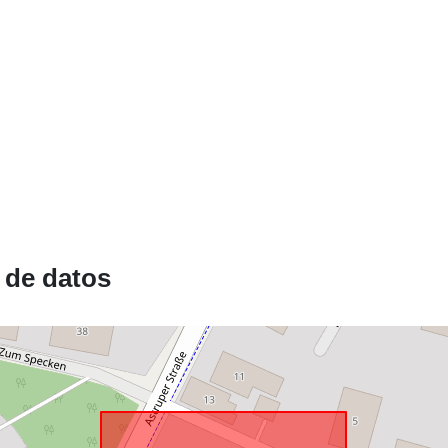
Conforme a:
uriRef:
 de datos