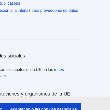
ublications
xión a la interfaz para proveedores de datos
es sociales
ar los canales de la UE en las
redes
ales
tituciones y organismos de la UE
ar todas las instituciones y órganos de la UE
r
Aceptar solo las cookies esenciales