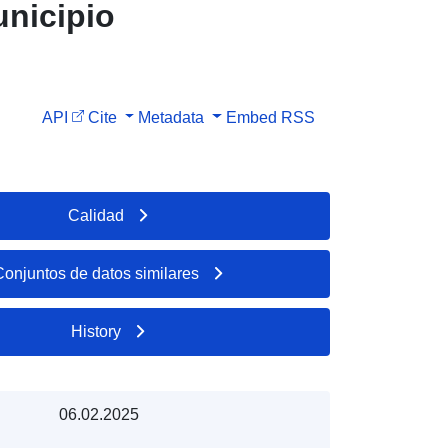
unicipio
API
Cite
Metadata
Embed
RSS
Calidad
Conjuntos de datos similares
History
06.02.2025