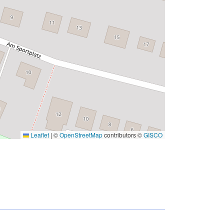
Leaflet
|
©
OpenStreetMap
contributors ©
GISCO