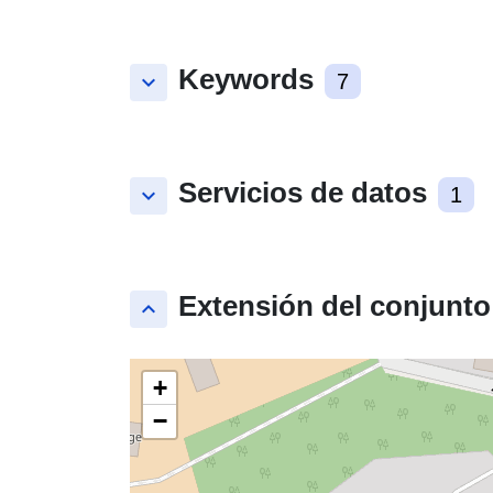
Keywords
keyboard_arrow_down
7
Servicios de datos
keyboard_arrow_down
1
Extensión del conjunto
keyboard_arrow_up
+
−