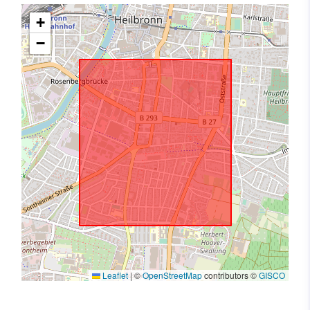
+
−
Leaflet
|
©
OpenStreetMap
contributors ©
GISCO