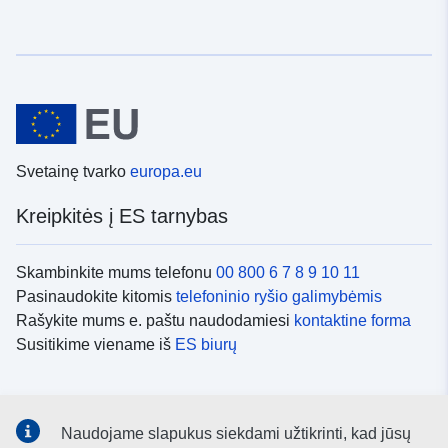
Svetainę tvarko
europa.eu
Kreipkitės į ES tarnybas
Skambinkite mums telefonu
00 800 6 7 8 9 10 11
Pasinaudokite kitomis
telefoninio ryšio galimybėmis
Rašykite mums e. paštu naudodamiesi
kontaktine forma
Susitikime viename iš
ES biurų
Socialiniai tinklai
Naudojame slapukus siekdami užtikrinti, kad jūsų