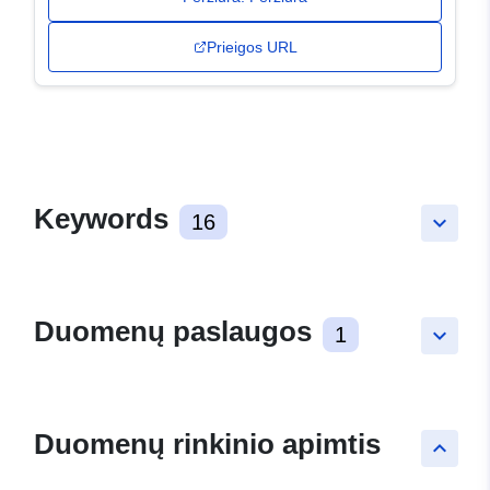
Prieigos URL
Keywords
16
keyboard_arrow_down
Duomenų paslaugos
1
keyboard_arrow_down
Duomenų rinkinio apimtis
keyboard_arrow_up