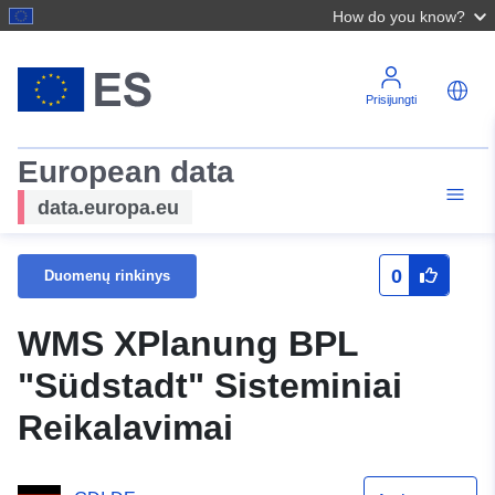
How do you know?
Prisijungti
European data
data.europa.eu
0
Duomenų rinkinys
WMS XPlanung BPL
"Südstadt" Sisteminiai
Reikalavimai