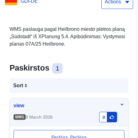
GDI-DE
Actions
WMS paslauga pagal Heilbrono miesto plėtros planą
„Südstadt“ iš XPlanung 5.4. Apibūdinimas: Vystymosi
planas 07A/25 Heilbrone.
Paskirstos
1
Sort
view
9 March 2026
WMS
0
Peržiūra. Peržiūra