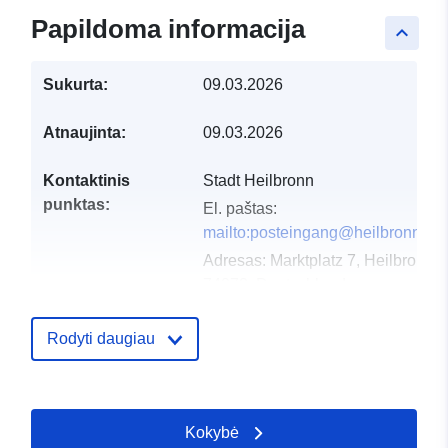
Papildoma informacija
keyboard_arrow_up
Sukurta:
09.03.2026
Atnaujinta:
09.03.2026
Kontaktinis
Stadt Heilbronn
punktas:
El. paštas:
mailto:posteingang@heilbronn.de
Adresas:
Marktplatz 7, Heilbronn,
74072, Deutschland
URL:
http://www.heilbronn.de
Rodyti daugiau
Katalogo įrašas:
Pridėta prie duomenų.europa.eu:
Atnaujinta informacija apie duome
25 July 2026
Kokybė