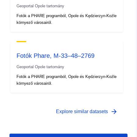
Geoportal Opole tartomány
Azonosítók:
brak danych
Fotók a PHARE programból, Opole és Kędzierzyn-Koźle
környező városairól.
uriRef:
http://data.europa.eu/88u/dataset
412a-40b2-877a-cea01235da09
Típus:
Erőforrás:
Fotók Phare, M-33–48–2769
http://inspire.ec.europa.eu/metadat
codelist/ResourceType/dataset
Geoportal Opole tartomány
Fotók a PHARE programból, Opole és Kędzierzyn-Koźle
környező városairól.
arrow_forward
Explore similar datasets