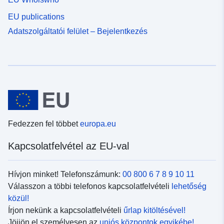
EU publications
Adatszolgáltatói felület – Bejelentkezés
Fedezzen fel többet
europa.eu
Kapcsolatfelvétel az EU-val
Hívjon minket! Telefonszámunk:
00 800 6 7 8 9 10 11
Válasszon a többi telefonos kapcsolatfelvételi
lehetőség
közül!
Írjon nekünk a kapcsolatfelvételi
űrlap kitöltésével!
Jöjjön el személyesen az
uniós központok egyikébe!