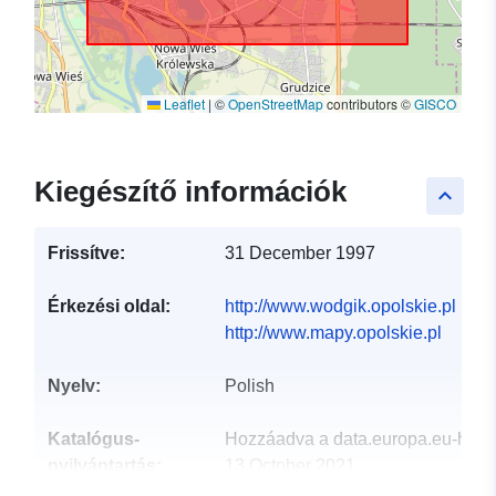
Leaflet
|
©
OpenStreetMap
contributors ©
GISCO
Kiegészítő információk
keyboard_arrow_up
Frissítve:
31 December 1997
Érkezési oldal:
http://www.wodgik.opolskie.pl
http://www.mapy.opolskie.pl
Nyelv:
Polish
Katalógus-
Hozzáadva a data.europa.eu-hoz:
nyilvántartás:
13 October 2021