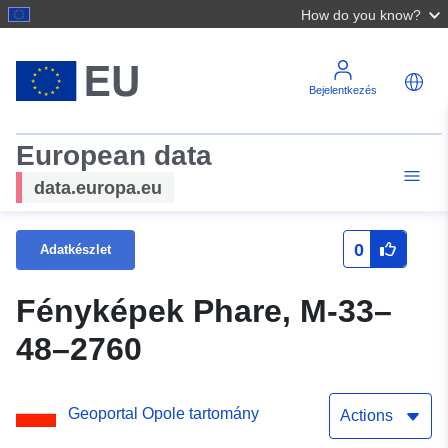
How do you know?
Bejelentkezés
European data
data.europa.eu
0
Adatkészlet
Fényképek Phare, M-33–
48–2760
Geoportal Opole tartomány
Actions