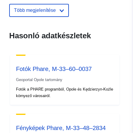
Frissítve: data.europa.eu:
09 July
2022
Több megjelenítése
Térbeli:
Koordináták:
[ [ 17.9181,
50.6536 ], [ 17.9181,
Hasonló adatkészletek
50.7136 ], [ 18.0173,
50.7136 ], [ 18.0173,
50.6536 ], [ 17.9181,
50.6536 ] ]
Típus:
Polygon
Fotók Phare, M-33–60–0037
Geoportal Opole tartomány
Térbeli erőforrás:
Fotók a PHARE programból, Opole és Kędzierzyn-Koźle
környező városairól.
Megfelel a
2180
következőnek::
Eredet:
Dane pozyskane w latach
1995-1997 o rozdzielczości
Fényképek Phare, M-33–48–2834
przestrzennej 1:26000.