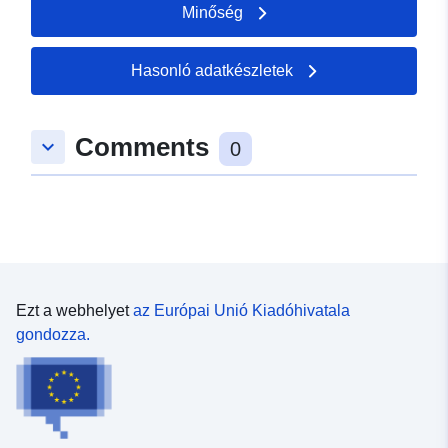
Minőség
Hasonló adatkészletek
Comments
keyboard_arrow_down
0
Ezt a webhelyet
az Európai Unió Kiadóhivatala
gondozza.