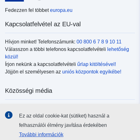
Fedezzen fel többet
europa.eu
Kapcsolatfelvétel az EU-val
Hívjon minket! Telefonszámunk:
00 800 6 7 8 9 10 11
Válasszon a többi telefonos kapcsolatfelvételi
lehetőség
közül!
Írjon nekünk a kapcsolatfelvételi
űrlap kitöltésével!
Jöjjön el személyesen az
uniós központok egyikébe!
Közösségi média
Kövesse az EU
közösségi oldalait!
Ez az oldal cookie-kat (sütiket) használ a
felhasználói élmény javítása érdekében
Uniós intézmények és szervek
További információk