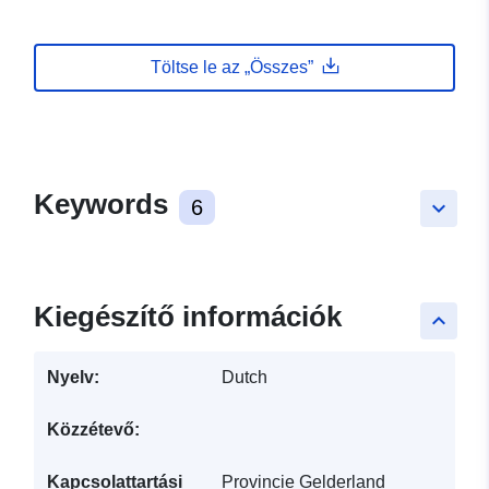
Töltse le az „Összes”
Keywords
6
keyboard_arrow_down
Kiegészítő információk
keyboard_arrow_up
Nyelv:
Dutch
Közzétevő:
Kapcsolattartási
Provincie Gelderland