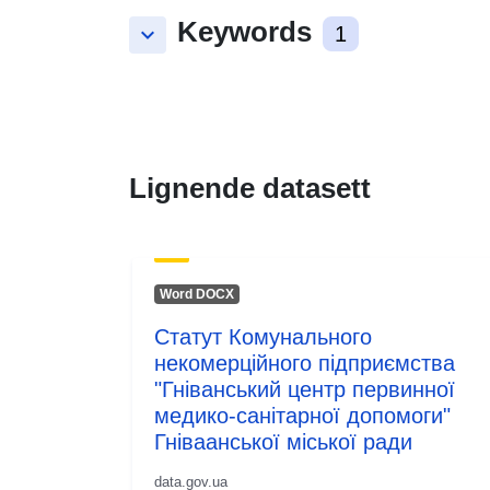
Keywords
keyboard_arrow_down
1
Lignende datasett
Word DOCX
Статут Комунального
некомерційного підприємства
"Гніванський центр первинної
медико-санітарної допомоги"
Гніваанської міської ради
data.gov.ua