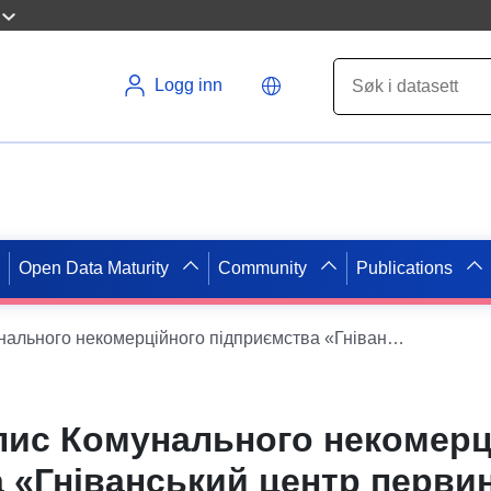
Logg inn
Open Data Maturity
Community
Publications
Штатний розпис Комунального некомерційного підприємства «Гніванський центр первинної медико-санітарної допомоги» Гніванської міської ради
пис Комунального некомерц
 «Гніванський центр перви