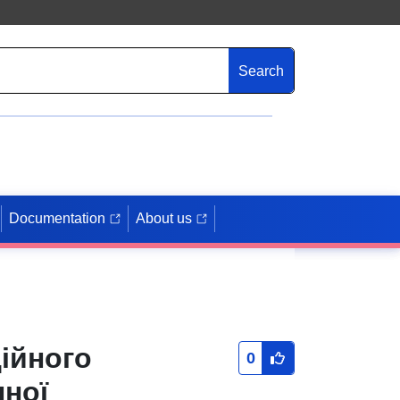
Search
Documentation
About us
ійного
0
нної