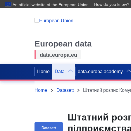
How do you know?
An official website of the European Union
European data
data.europa.eu
Home
Data
data.europa academy
Home
Datasett
Штатний роз
підприємства
Datasett