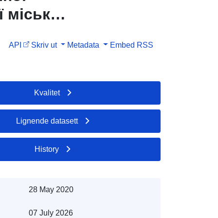
 міської
API
Skriv ut
Metadata
Embed
RSS
Kvalitet
Lignende datasett
History
28 May 2020
07 July 2026