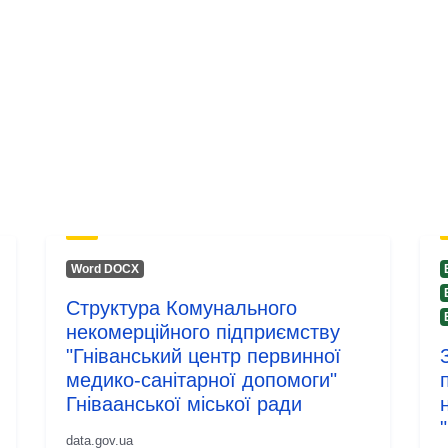
uriRef:
Versjonsinfo:
Word DOCX
Структура Комунального
некомерційного підприємству
"Гніванський центр первинної
медико-санітарної допомоги"
Гніваанської міської ради
data.gov.ua