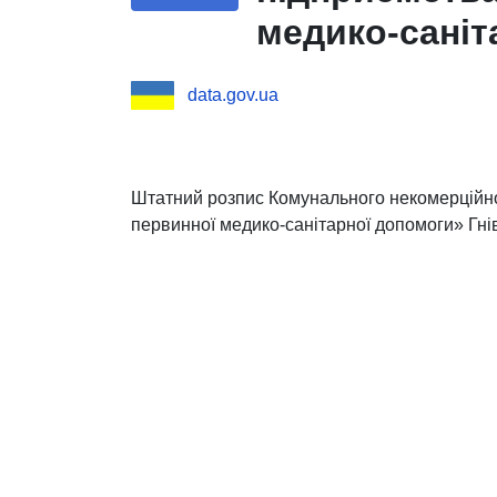
медико-саніт
ради
data.gov.ua
Штатний розпис Комунального некомерційно
первинної медико-санітарної допомоги» Гнів