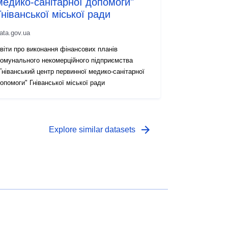
медико-санітарної допомоги"
Гніванської міської ради
ata.gov.ua
віти про виконання фінансових планів
омунального некомерційного підприємства
Гніванський центр первинної медико-санітарної
опомоги" Гніванської міської ради
arrow_forward
Explore similar datasets