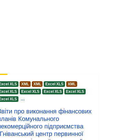
http://data.europa.eu/88u/dataset/34
b13e68-316f-4279-b266-
faf1773ec6f8
1.0
Excel XLS
XML
XML
Excel XLS
XML
Excel XLS
Excel XLS
Excel XLS
Excel XLS
...
Excel XLS
Звіти про виконання фінансових
планів Комунального
некомерційного підприємства
"Гніванський центр первинної