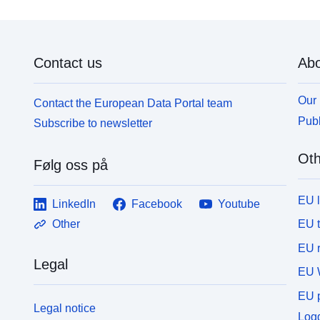
Contact us
Abo
Our 
Contact the European Data Portal team
Publ
Subscribe to newsletter
Oth
Følg oss på
EU 
LinkedIn
Facebook
Youtube
EU 
Other
EU r
Legal
EU 
EU p
Legal notice
Logg