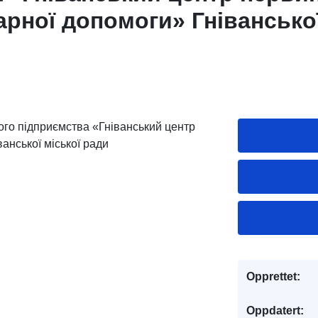
арної допомоги» Гніванської
го підприємства «Гніванський центр
анської міської ради
Opprettet:
Oppdatert: