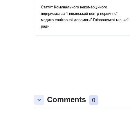
Статут Комунального некомерційного
підприємства "Гніванський центр первинної
медико-санітарної допомоги" Гніваанської міської
ради
Comments
keyboard_arrow_down
0