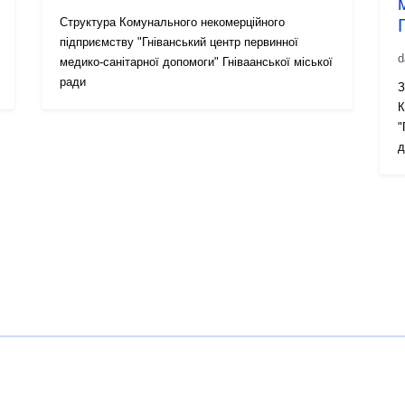
Структура Комунального некомерційного
підприємству "Гніванський центр первинної
d
медико-санітарної допомоги" Гніваанської міської
ради
З
К
"
д