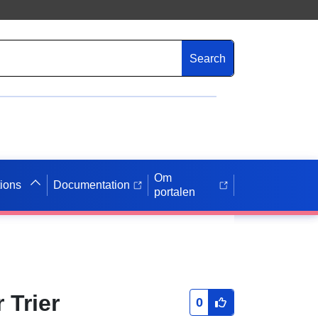
Search
Om
tions
Documentation
portalen
 Trier
0