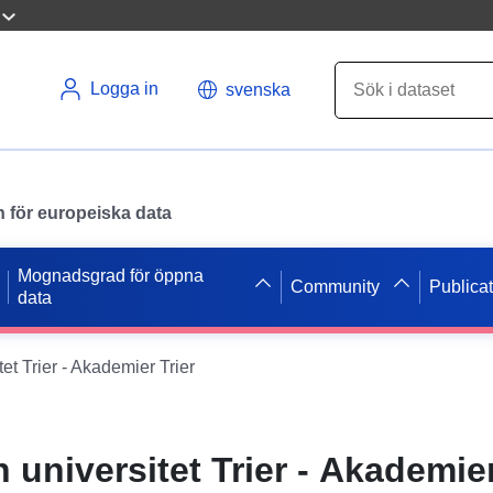
Logga in
svenska
en för europeiska data
Mognadsgrad för öppna
Community
Publica
data
et Trier - Akademier Trier
universitet Trier - Akademier