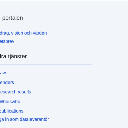
portalen
rag, vision och värden
etsbrev
ra tjänster
law
tenders
esearch results
Whoiswho
ublications
a in som dataleverantör