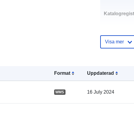
Katalogregist
Visa mer
Spatial:
Format
Uppdaterad
16 July 2024
WMS
uriRef: