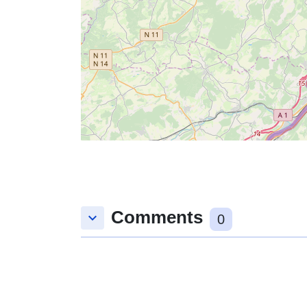
Comments
keyboard_arrow_down
0