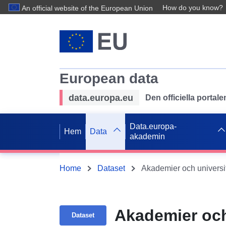
How do you know?
An official website of the European Union
European data
data.europa.eu
Den officiella portal
Data.europa-
Hem
Data
akademin
Home
Dataset
Akademier och universit
Akademier och 
Dataset