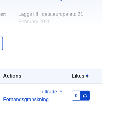
er:
Läggs till i data.europa.eu:
21
February 2026
Uppdaterad på data.europa.eu:
25
July 2026
Koordinater:
[ [ 6.541518, 49.861523
], [ 6.755924, 49.861523 ], [
6.755924, 49.691966 ], [ 6.541518,
Actions
Likes
49.691966 ], [ 6.541518, 49.861523 ]
]
Tillträde
Typ:
Polygon
0
Förhandsgranskning
http://data.europa.eu/88u/dataset/35
5aaaf4-d0b6-2d33-b30c-
e97c070f7c57