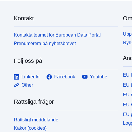
Kontakt
Om 
Uppd
Kontakta teamet för European Data Portal
Nyh
Prenumerera på nyhetsbrevet
And
Följ oss på
EU 
LinkedIn
Facebook
Youtube
EU 
Other
EU r
Rättsliga frågor
EU 
EU p
Rättsligt meddelande
Logg
Kakor (cookies)