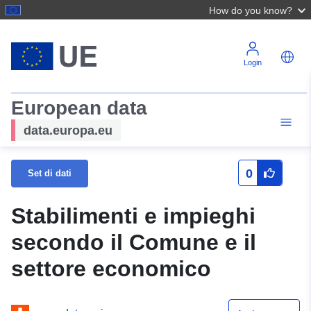
How do you know?
Login
European data
data.europa.eu
0
Set di dati
Stabilimenti e impieghi
secondo il Comune e il
settore economico