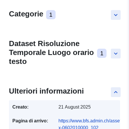
Categorie
1
keyboard_arrow_down
Dataset Risoluzione
Temporale Luogo orario
1
keyboard_arrow_down
testo
Ulteriori informazioni
keyboard_arrow_up
Creato:
21 August 2025
Pagina di arrivo:
https://www.bfs.admin.ch/asset/de/
x-0602010000_102