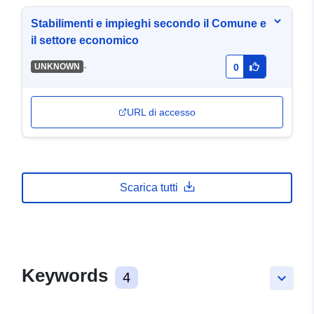
Stabilimenti e impieghi secondo il Comune e
il settore economico
-
UNKNOWN
0
URL di accesso
Scarica tutti
Keywords
4
keyboard_arrow_down