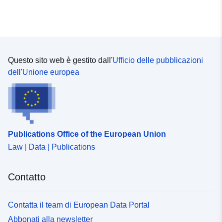
statistik-bfs
uriRef:
http://data.europa.eu/88u/dataset
bundesamt-fur-statistik-bfs
Questo sito web è gestito dall'
Ufficio delle pubblicazioni
Periodicità di
annual
dell'Unione europea
maturazione:
Copertura
01 January 2011
temporale:
 -
31 December 2023
Publications Office of the European Union
Law | Data | Publications
Contatto
Contatta il team di European Data Portal
Abbonati alla newsletter