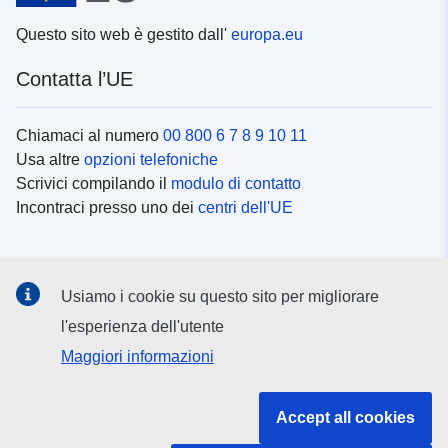
Questo sito web è gestito dall'
europa.eu
Contatta l’UE
Chiamaci al numero
00 800 6 7 8 9 10 11
Usa altre
opzioni telefoniche
Scrivici compilando il
modulo di contatto
Incontraci presso uno dei
centri dell'UE
Social media
Usiamo i cookie su questo sito per migliorare
Cerca i
canali social
l'esperienza dell'utente
Maggiori informazioni
Istituzioni e organi dell’UE
Accept all cookies