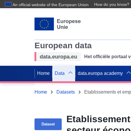
How do you know?
An official website of the European Union
European data
data.europa.eu
Het officiële portaal
Home
Data
data.europa academy
Home
Datasets
Etablissements et emp
Etablissement
Dataset
secteur écon