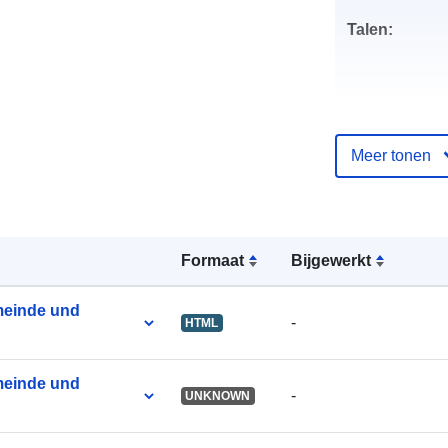
Talen:
Uitgever:
Meer tonen
Contactpunt:
Formaat
Bijgewerkt
Catalogusreg
meinde und
-
HTML
:
meinde und
-
UNKNOWN
Identificatore