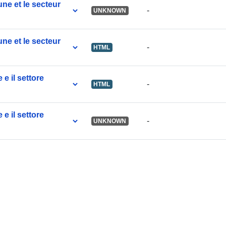
ne et le secteur
-
UNKNOWN
uriRef:
ne et le secteur
-
HTML
Opbouwfrequ
e:
e il settore
-
HTML
Bestreken
tijdvak:
e il settore
-
UNKNOWN