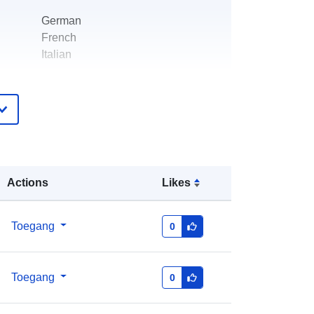
German
French
Italian
Office fédéral de la statistique
info@bfs.admin.ch
E-mail:
mailto:auskunftsdienst@bfs.admin.c
h
Actions
Likes
ister
Toegevoegd aan data.europa.eu:
14
Toegang
0
October 2025
Bijgewerkt op data.europa.eu:
07
August 2026
Toegang
0
n:
36066465@bundesamt-fur-statistik-