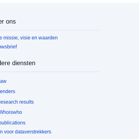
r ons
 missie, visie en waarden
wsbrief
ere diensten
law
tenders
esearch results
Whoiswho
ublications
n voor dataverstrekkers