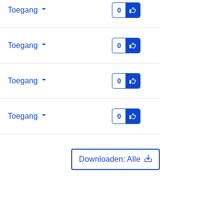
bfs
Toegang
0
http://data.europa.eu/88u/dataset/36
066465-bundesamt-fur-statistik-bfs
Toegang
0
enti
annual
Toegang
0
01 January 2011
 -
31 December 2023
Toegang
0
Downloaden: Alle