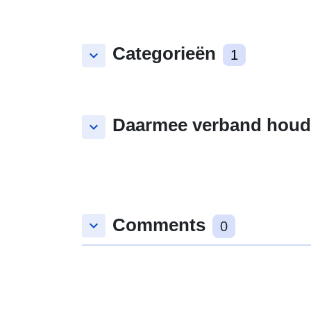
Categorieën
keyboard_arrow_down
1
Daarmee verband houd
keyboard_arrow_down
Comments
keyboard_arrow_down
0