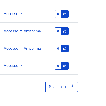
36158372@bundesamt-fur-statistik-
bfs
Accesso
0
http://data.europa.eu/88u/dataset/36
158372-bundesamt-fur-statistik-bfs
Accesso
Anteprima
0
annual
Accesso
Anteprima
0
01 January 2000
 -
31 December 2000
Accesso
0
01 January 2021
 -
31 December 2024
Scarica tutti