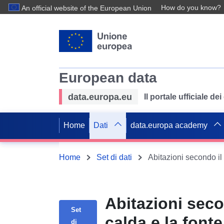
How do you know?
An official website of the European Union
European data
data.europa.eu
Il portale ufficiale de
Home
Dati
data.europa academy
Home
Set di dati
Abitazioni seco
Set
calda e la fonte
di