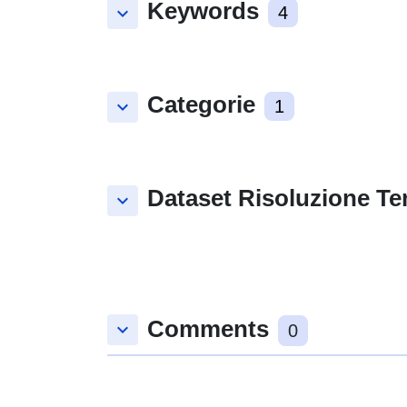
Keywords
keyboard_arrow_down
4
Categorie
keyboard_arrow_down
1
Dataset Risoluzione Te
keyboard_arrow_down
Comments
keyboard_arrow_down
0