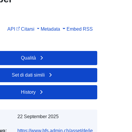
API
Citarsi
Metadata
Embed
RSS
Qualità
Set di dati simili
History
22 September 2025
ivo:
https://www.bfs.admin.ch/asset/de/je