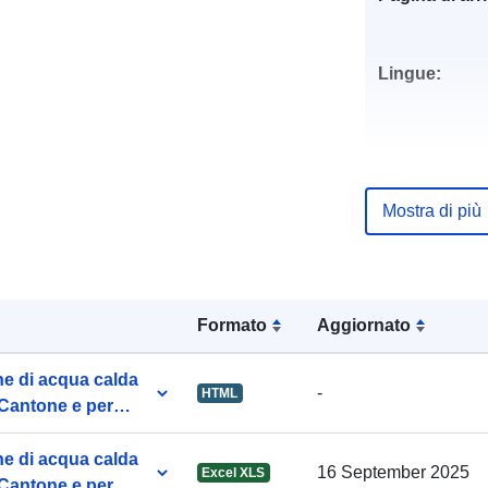
Lingue:
Editore:
Mostra di più
Punti di conta
Formato
Aggiornato
Registro del
ne di acqua calda
-
HTML
catalogo:
r Cantone e per
ne di acqua calda
16 September 2025
Excel XLS
r Cantone e per