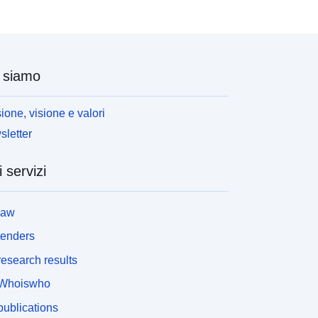
 siamo
ione, visione e valori
letter
i servizi
law
tenders
esearch results
Whoiswho
ublications