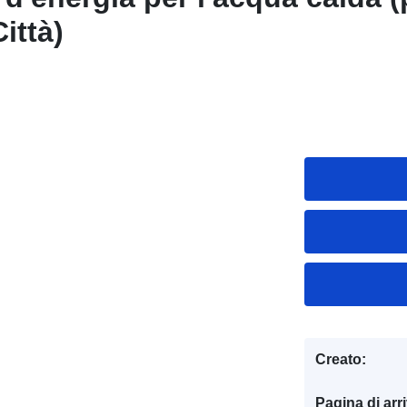
ittà)
Creato:
Pagina di arr