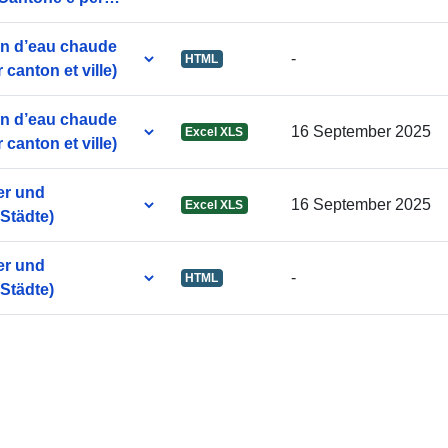
Identificatori:
on d’eau chaude
-
HTML
 canton et ville)
uriRef:
on d’eau chaude
16 September 2025
Excel XLS
 canton et ville)
Periodicità di
maturazione:
r und
16 September 2025
Excel XLS
Städte)
Copertura
temporale:
r und
-
HTML
Städte)