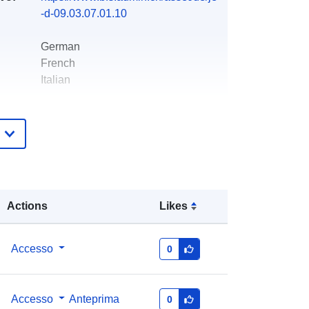
-d-09.03.07.01.10
German
French
Italian
Office fédéral de la statistique
tto:
info@bfs.admin.ch
E-mail:
mailto:auskunftsdienst@bfs.admin.c
h
Actions
Likes
Aggiunta a data.europa.eu:
15
Accesso
0
October 2025
Aggiornato su data.europa.eu:
03
August 2026
Accesso
Anteprima
0