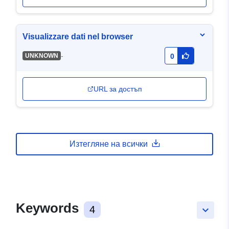
Visualizzare dati nel browser
-
UNKNOWN
0
URL за достъп
Изтегляне на всички
Keywords
4
keyboard_arrow_down