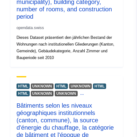
municipality), building category,
Идентификатор
36162935@bundesamt-fur-
number of rooms, and construction
и:
statistik-bfs
period
uriRef:
http://data.europa.eu/88u/dataset
opendata.swiss
bundesamt-fur-statistik-bfs
Dieses Dataset präsentiert den jährlichen Bestand der
Wohnungen nach institutionellen Gliederungen (Kanton,
Периодичност
annual
Gemeinde), Gebäudekategorie, Anzahl Zimmer und
на начисляване:
Bauperiode seit 2010
Времеви
01 January 2010
обхват:
 -
31 December 2024
HTML
UNKNOWN
HTML
UNKNOWN
HTML
...
HTML
UNKNOWN
UNKNOWN
Bâtiments selon les niveaux
géographiques institutionnels
(canton, commune), la source
d'énergie du chauffage, la catégorie
de bâtiment et l'époque de