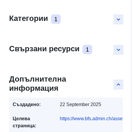
Категории
1
keyboard_arrow_down
Свързани ресурси
1
keyboard_arrow_down
Допълнителна
keyboard_arrow_up
информация
Създадено:
22 September 2025
Целева
https://www.bfs.admin.ch/asset
страница: