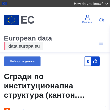
How do you know?
Влизане
European data
data.europa.eu
0
Набор от данни
Сгради по
институционална
структура (кантон,
община), категория