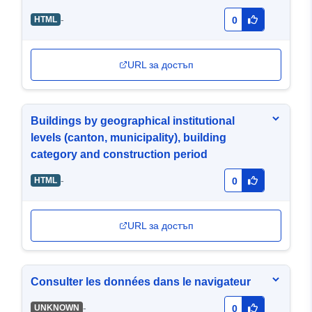
construction
-
HTML
0
URL за достъп
Buildings by geographical institutional
levels (canton, municipality), building
category and construction period
-
HTML
0
URL за достъп
Consulter les données dans le navigateur
-
UNKNOWN
0