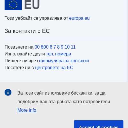
Този уебсайт се управлява от
europa.eu
За контакти с ЕС
Позвънете на
00 800 6 7 8 9 10 11
Използвайте други
тел. номера
Пишете ни чрез
формуляра за контакти
Посетете ни в
центровете на ЕС
Социални медии
За този сайт използваме бисквитки, за да
Вижте профили на ЕС в
социалните медии
подобрим вашата работа като потребители
More info
Институции и органи на ЕС
Accept all cookies