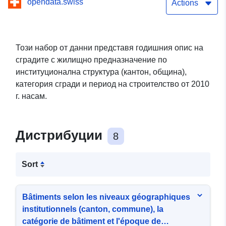
opendata.swiss
сгради и период на
Actions
строителство
Този набор от данни представя годишния опис на
сградите с жилищно предназначение по
институционална структура (кантон, община),
категория сгради и период на строителство от 2010
г. насам.
Дистрибуции
8
Sort
Bâtiments selon les niveaux géographiques
institutionnels (canton, commune), la
catégorie de bâtiment et l'époque de