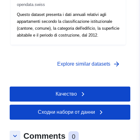
opendata.swiss
Questo dataset presenta i dati annuali relativi agli
appartamenti secondo la classificazione istituzionale
(cantone, comune), la categoria dell'edificio, la superficie
abitabile e il periodo di costruzione, dal 2012.
arrow_forward
Explore similar datasets
Качество
Сходни набори от данни
Comments
keyboard_arrow_down
0