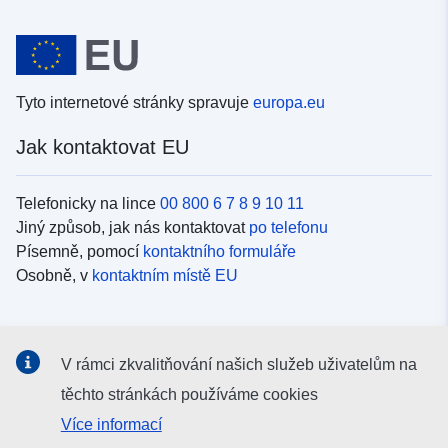
Tyto internetové stránky spravuje
europa.eu
Jak kontaktovat EU
Telefonicky na lince
00 800 6 7 8 9 10 11
Jiný způsob, jak nás kontaktovat
po telefonu
Písemně, pomocí
kontaktního formuláře
Osobně, v
kontaktním místě EU
Sociální média
V rámci zkvalitňování našich služeb uživatelům na
Vyhledávání informačních kanálů EU v
sociálních médiích
těchto stránkách používáme cookies
Více informací