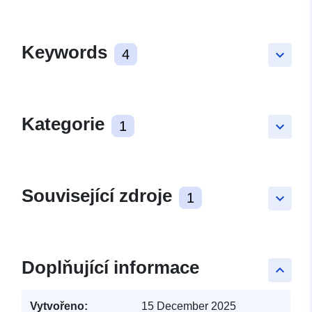
Keywords
4
keyboard_arrow_down
Kategorie
1
keyboard_arrow_down
Související zdroje
1
keyboard_arrow_down
Doplňující informace
keyboard_arrow_up
Vytvořeno:
15 December 2025