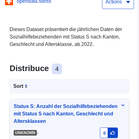
opendata.swiss
Altersklassen
Actions
Dieses Dataset präsentiert die jährlichen Daten der
Sozialhilfebeziehenden mit Status S nach Kanton,
Geschlecht und Altersklasse, ab 2022.
Distribuce
4
Sort
Status S: Anzahl der Sozialhilfebeziehenden
mit Status S nach Kanton, Geschlecht und
Altersklassen
-
UNKNOWN
0