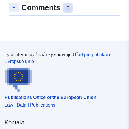
Comments
keyboard_arrow_down
0
Identifikátory:
36315579@bundesamt-fur-
statistik-bfs
uriRef:
http://data.europa.eu/88u/dataset
bundesamt-fur-statistik-bfs
Časová
annual
Tyto internetové stránky spravuje
Úřad pro publikace
periodicita:
Evropské unie
Časové pokrytí:
01 January 2022
 -
31 December 2024
Publications Office of the European Union
Law | Data | Publications
Kontakt