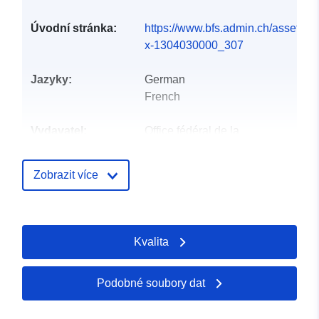
Úvodní stránka:
https://www.bfs.admin.ch/asset/de/
x-1304030000_307
Jazyky:
German
French
Vydavatel:
Office fédéral de la
statistique
Zobrazit více
Kontaktní místa:
info@bfs.admin.ch
E-mail:
mailto:auskunftsdienst@bfs.admin
Kvalita
Katalogový
Přidáno do data.europa.eu:
záznam:
18 December 2025
Podobné soubory dat
Aktualizace údajů.europa.eu:
30 July 2026