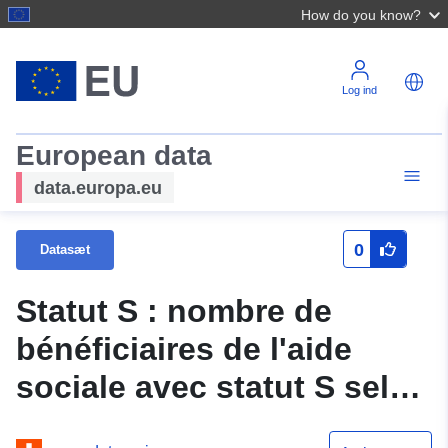
How do you know?
Log ind
European data
data.europa.eu
0
Datasæt
Statut S : nombre de
bénéficiaires de l'aide
sociale avec statut S selon
le canton, le sexe et la