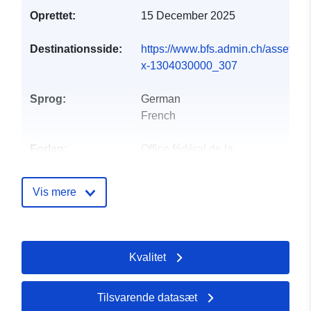
Oprettet:
15 December 2025
Destinationsside:
https://www.bfs.admin.ch/asset/de/
x-1304030000_307
Sprog:
German
French
Forlag:
Office fédéral de la
statistique
Vis mere
Kontaktpunkter:
info@bfs.admin.ch
E-mail:
mailto:auskunftsdienst@bfs.admin
Kvalitet
Fortegnelse over
Tilføjet til data.europa.eu:
18
kataloger:
December 2025
Tilsvarende datasæt
Opdateret på data.europa.eu: