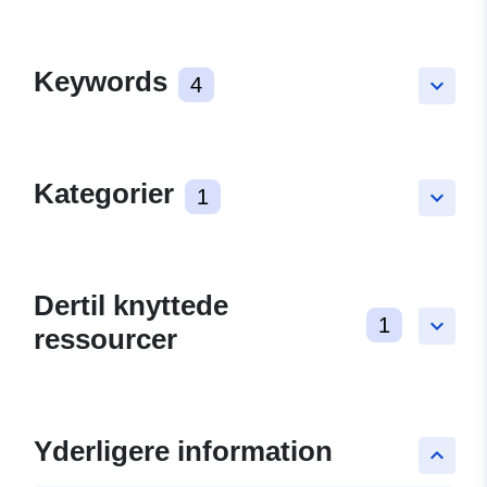
Keywords
4
keyboard_arrow_down
Kategorier
1
keyboard_arrow_down
Dertil knyttede
1
keyboard_arrow_down
ressourcer
Yderligere information
keyboard_arrow_up