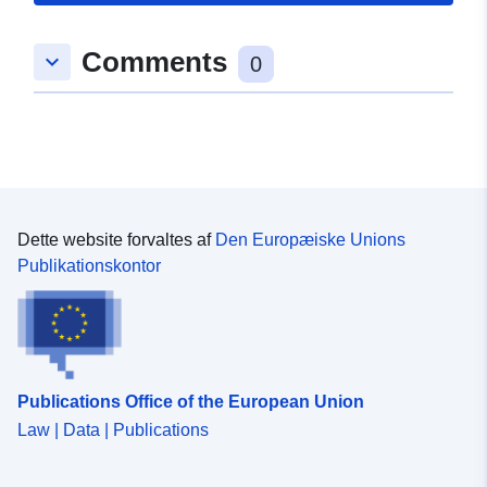
07 August 2026
Comments
keyboard_arrow_down
0
Identifikatorer:
36315579@bundesamt-fur-
statistik-bfs
uriRef:
http://data.europa.eu/88u/dataset
bundesamt-fur-statistik-bfs
Ændringshyppig
annual
Dette website forvaltes af
Den Europæiske Unions
hed:
Publikationskontor
Tidsmæssig
01 January 2022
dækning:
 -
31 December 2024
Publications Office of the European Union
Law | Data | Publications