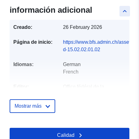
información adicional
keyboard_arrow_up
Creado:
26 February 2026
Página de inicio:
https://www.bfs.admin.ch/asset/de/
d-15.02.02.01.02
Idiomas:
German
French
Editor:
Office fédéral de la
statistique
Mostrar más
Puntos de
info@bfs.admin.ch
contacto:
Dirección de correo electrónico:
mailto:auskunftsdienst@bfs.admin
Calidad