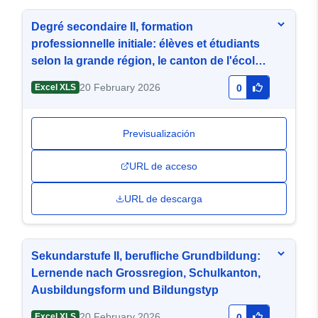
Degré secondaire II, formation
professionnelle initiale: élèves et étudiants
selon la grande région, le canton de l'école,
le mode d'enseignement et le type de
20 February 2026
Excel XLS
0
formation
Previsualización
URL de acceso
URL de descarga
Sekundarstufe II, berufliche Grundbildung:
Lernende nach Grossregion, Schulkanton,
Ausbildungsform und Bildungstyp
20 February 2026
Excel XLS
0