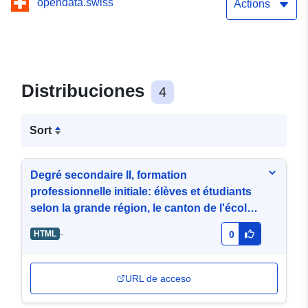
opendata.swiss
Ausbildungsform und
Actions
Bildungstyp
Distribuciones
4
Sort
Degré secondaire II, formation
professionnelle initiale: élèves et étudiants
selon la grande région, le canton de l'école,
le mode d'enseignement et le type de
-
HTML
0
formation
URL de acceso