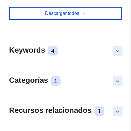
Descargar todos
Keywords
4
keyboard_arrow_down
Categorías
1
keyboard_arrow_down
Recursos relacionados
1
keyboard_arrow_down