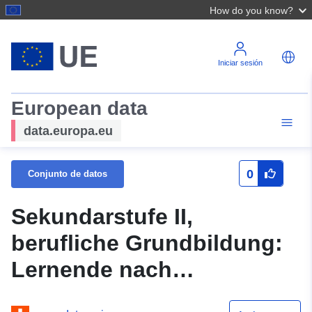
How do you know?
Iniciar sesión
European data
data.europa.eu
0
Conjunto de datos
Sekundarstufe II,
berufliche Grundbildung:
Lernende nach
Grossregion, Schulkanton,