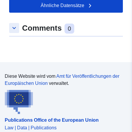
49.1893 ] ]
Ähnliche Datensätze
Typ:
Polygon
Comments
keyboard_arrow_down
uriRef:
http://data.europa.eu/88u/dataset
0
b999-f1a5-af0c-2a9970ce50f1
Diese Website wird vom
Amt für Veröffentlichungen der
Europäischen Union
verwaltet.
Publications Office of the European Union
Law | Data | Publications