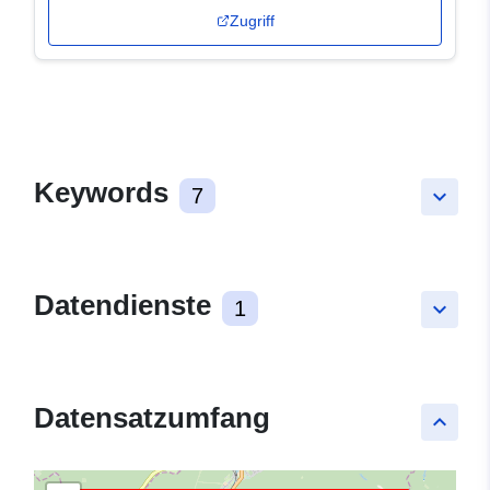
Zugriff
Keywords
7
keyboard_arrow_down
Datendienste
1
keyboard_arrow_down
Datensatzumfang
keyboard_arrow_up