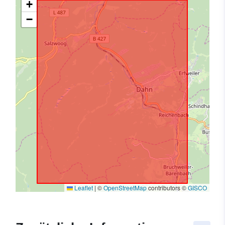
+
−
Leaflet
|
©
OpenStreetMap
contributors ©
GISCO