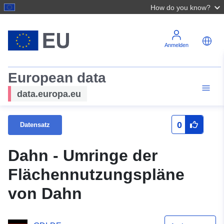
How do you know?
Anmelden
European data
data.europa.eu
0
Datensatz
Dahn - Umringe der
Flächennutzungspläne
von Dahn