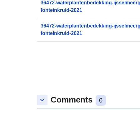
36472-waterplantenbedekking-ijsselmeerg
fonteinkruid-2021
36472-waterplantenbedekking-ijsselmeerg
fonteinkruid-2021
Comments
keyboard_arrow_down
0