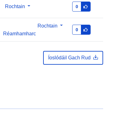
Rochtain
0
Rochtain
0
Réamhamharc
Íoslódáil Gach Rud