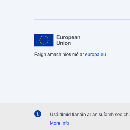
Faigh amach níos mó ar
europa.eu
Úsáidimid fianáin ar an suíomh seo ch
More info