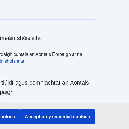
meáin shóisialta
daigh cuntais an Aontais Eorpaigh ar na
n shóisialta
titiúidí agus comhlachtaí an Aontais
paigh
daigh na hinstitiúidí agus na comhlachtaí
 de chuid an Aontais Eorpaigh
cookies
Accept only essential cookies