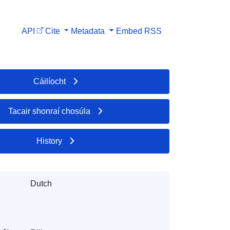
API
Cite
Metadata
Embed
RSS
Cáilíocht
Tacair shonraí chosúla
History
Dutch