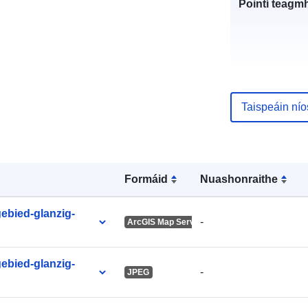
Pointí teagmh
Taispeáin ní
Taifead Catal
Formáid
Nuashonraithe
uriRef:
ebied-glanzig-
-
ArcGIS Map Service
ebied-glanzig-
-
JPEG