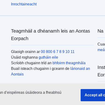
Inrochtaineacht
Teagmháil a dhéanamh leis an Aontas
Na 
Eorpach
Cuar
meái
Glaoigh orainn ar
00 800 6 7 8 9 10 11
Úsáid roghanna
gutháin eile
Scríobh chugainn tríd an
bhfoirm theagmhála
Ins
Buail isteach chugainn i gceann de
lárionaid an
Aontais
Eor
Cuar
un d’eispéireas úsáideora a fheabhsú
uile
Accept all 