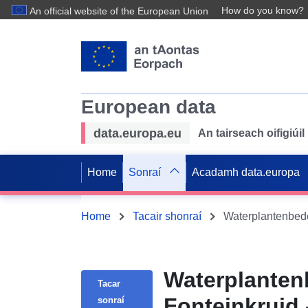
How do you know?
An official website of the European Union
European data
data.europa.eu
An tairseach oifigiú
Home
Sonraí
Acadamh data.europa
Home
Tacair shonraí
Waterplantenbede
Waterplanten
Tacar
Fonteinkruid 
sonraí