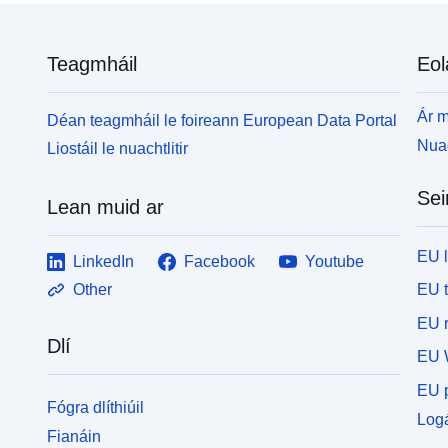
Teagmháil
Eol
Ár m
Déan teagmháil le foireann European Data Portal
Nuac
Liostáil le nuachtlitir
Sei
Lean muid ar
EU 
LinkedIn
Facebook
Youtube
EU 
Other
EU r
Dlí
EU 
EU p
Fógra dlíthiúil
Logá
Fianáin