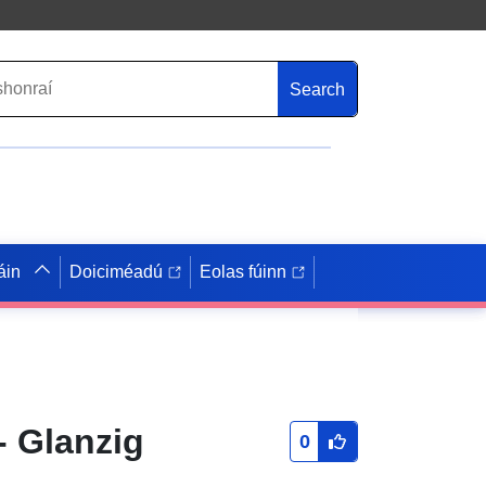
Search
áin
Doiciméadú
Eolas fúinn
- Glanzig
0