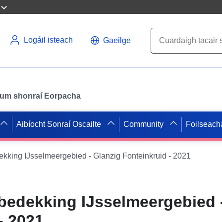
Logáil isteach
Gaeilge
il um shonraí Eorpacha
Aibíocht Sonraí Oscailte
Community
Foilseach
kking IJsselmeergebied - Glanzig Fonteinkruid - 2021
bedekking IJsselmeergebied 
- 2021