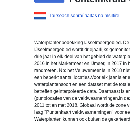
Tairseach sonraí rialtas na hÍsiltíre
Waterplantenbedekking IJsselmeergebied. De 
IJsselmeergebied wordt driejaarlijks gemonitor
drie jaar in elk deel van het gebied de waterp
2016 in het Markermeer en IJmeer, in 2017 in h
randmeren. Nb: het Veluwemeer is in 2018 nie
een beperkt aantal locaties.Voor elk jaar is e
waterplantensoort en een dataset met de tota
betreffen geinterpoleerde data. Daarnaast is er
(punt)locaties van de veldwaarnemingen.In deze
2011 tot en met 2018. Globaal wordt de zone v
laag "Puntenkaart veldwaarnemingen" voor ee
Waterplanten kunnen ook buiten de gekarteer