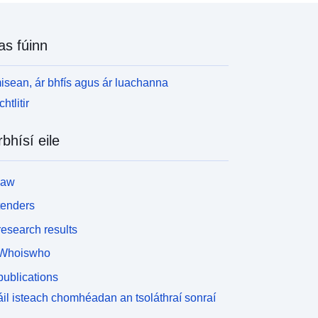
as fúinn
isean, ár bhfís agus ár luachanna
htlitir
rbhísí eile
law
tenders
esearch results
Whoiswho
ublications
il isteach chomhéadan an tsoláthraí sonraí