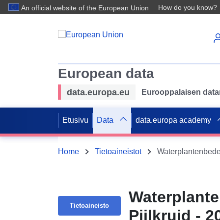
How do you know?
An official website of the European Union
European data
data.europa.eu
Eurooppalaisen datan 
Etusivu
Data
data.europa academy
Home
Tietoaineistot
Waterplantenbedek
Waterplante
Tietoaineisto
Pijlkruid - 2