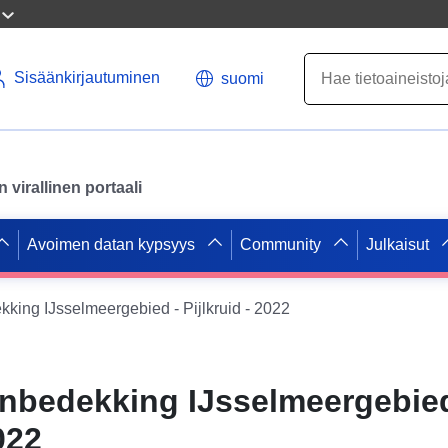
Sisäänkirjautuminen
suomi
virallinen portaali
Avoimen datan kypsyys
Community
Julkaisut
king IJsselmeergebied - Pijlkruid - 2022
nbedekking IJsselmeergebied
022