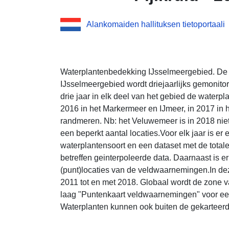
Alankomaiden hallituksen tietoportaali
Waterplantenbedekking IJsselmeergebied. De 
IJsselmeergebied wordt driejaarlijks gemonitor
drie jaar in elk deel van het gebied de waterp
2016 in het Markermeer en IJmeer, in 2017 in h
randmeren. Nb: het Veluwemeer is in 2018 nie
een beperkt aantal locaties.Voor elk jaar is e
waterplantensoort en een dataset met de tota
betreffen geinterpoleerde data. Daarnaast is er
(punt)locaties van de veldwaarnemingen.In deze
2011 tot en met 2018. Globaal wordt de zone v
laag "Puntenkaart veldwaarnemingen" voor ee
Waterplanten kunnen ook buiten de gekarteer