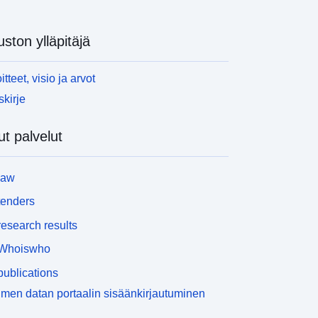
uston ylläpitäjä
itteet, visio ja arvot
skirje
t palvelut
law
tenders
esearch results
Whoiswho
ublications
men datan portaalin sisäänkirjautuminen