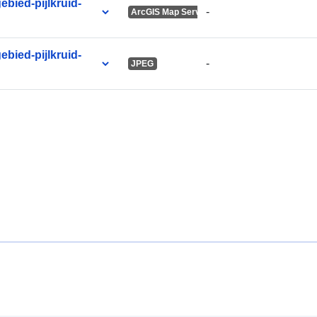
bied-pijlkruid-
-
ArcGIS Map Service
bied-pijlkruid-
-
JPEG