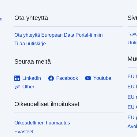
Ota yhteyttä
Siv
in
Tavo
Ota yhteyttä European Data Portal-tiimiin
Uuti
Tilaa uutiskirje
Muu
Seuraa meitä
EU 
LinkedIn
Facebook
Youtube
EU 
Other
EU r
Oikeudelliset ilmoitukset
EU 
EU p
Oikeudellinen huomautus
Avoi
Evästeet