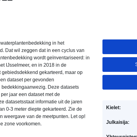
waterplantenbedekking in het
d. Dat wil zeggen dat in een cyclus van
lantenbedekking wordt geïnventariseerd: in
et IJsselmeer, en in 2018 in de
t gebiedsdekkend gekarteerd, maar op
r een dataset per gevonden
le bedekkingaanwezig. Deze datasets
 per jaar een dataset met de
 datasetsstaat informatie uit de jaren
Kielet:
an 0-3 meter diepte gekarteerd. Zie de
n weergave van de meetpunten. Let op!
Julkaisija:
de zone voorkomen.
Yhteyspistee