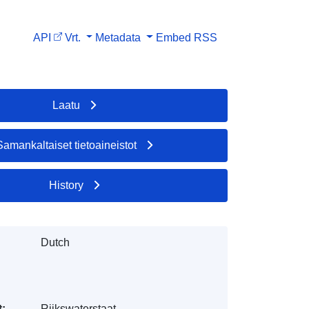
API
Vrt.
Metadata
Embed
RSS
Laatu
Samankaltaiset tietoaineistot
History
Dutch
t:
Rijkswaterstaat