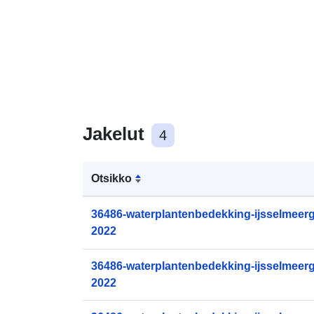
Jakelut
4
Otsikko
36486-waterplantenbedekking-ijsselmeerge
2022
36486-waterplantenbedekking-ijsselmeerge
2022