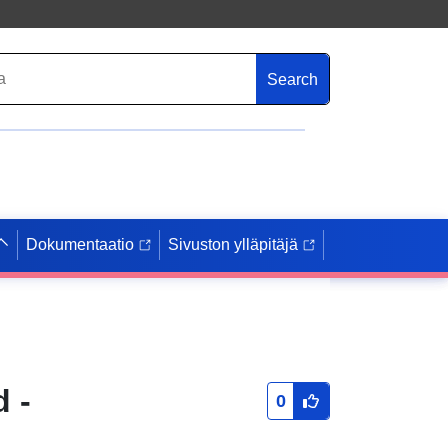
Search
Dokumentaatio
Sivuston ylläpitäjä
 -
0