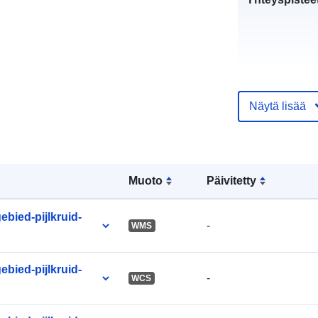
Näytä lisää
Luetteloluett
koskeva rekis
Muoto
Päivitetty
uriRef:
bied-pijlkruid-
-
WMS
bied-pijlkruid-
-
WCS