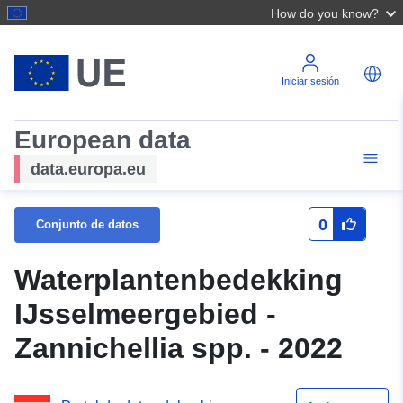
How do you know?
Iniciar sesión
European data
data.europa.eu
0
Conjunto de datos
Waterplantenbedekking
IJsselmeergebied -
Zannichellia spp. - 2022