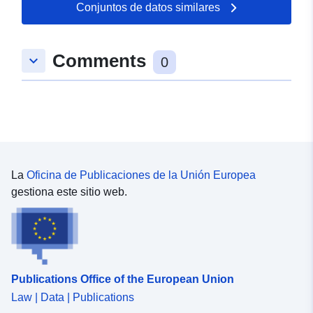
ijsselmeergebied-zannichellia-sp
Conjuntos de datos similares
Comments
keyboard_arrow_down
0
La
Oficina de Publicaciones de la Unión Europea
gestiona este sitio web.
Publications Office of the European Union
Law | Data | Publications