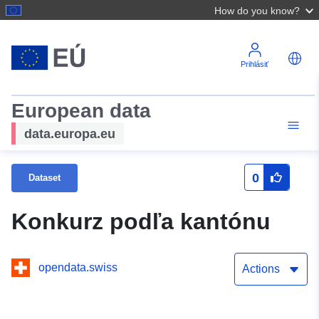
How do you know?
Prihlásiť
European data
data.europa.eu
0
Dataset
Konkurz podľa kantónu
opendata.swiss
Actions