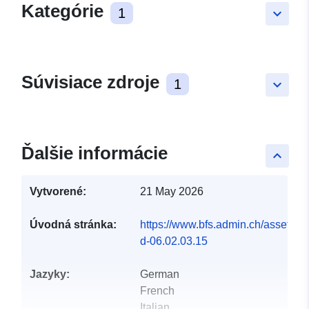
Kategórie
1
keyboard_arrow_down
Súvisiace zdroje
1
keyboard_arrow_down
Ďalšie informácie
keyboard_arrow_up
Vytvorené:
21 May 2026
Úvodná stránka:
https://www.bfs.admin.ch/asset/de/
d-06.02.03.15
Jazyky:
German
French
Italian