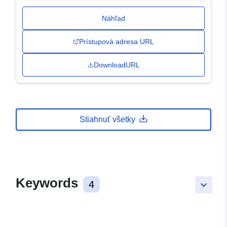
Náhľad
Prístupová adresa URL
DownloadURL
Stiahnuť všetky
Keywords
4
keyboard_arrow_down