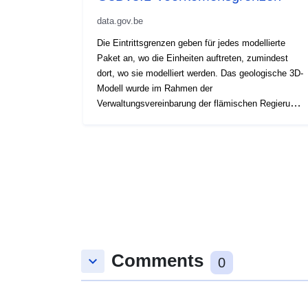
data.gov.be
Die Eintrittsgrenzen geben für jedes modellierte
Paket an, wo die Einheiten auftreten, zumindest
dort, wo sie modelliert werden. Das geologische 3D-
Modell wurde im Rahmen der
Verwaltungsvereinbarung der flämischen Regierung
mit VITO unter dem Namen VLAKO im Auftrag des
flämischen Umweltplanungsbüros erstellt.
Comments
keyboard_arrow_down
0