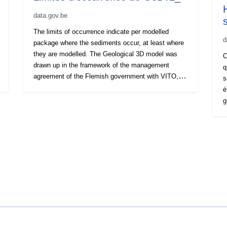
pravidelnosť
data.gov.be
The limits of occurrence indicate per modelled
Časové pokry
d
package where the sediments occur, at least where
they are modelled. The Geological 3D model was
C
drawn up in the framework of the management
q
agreement of the Flemish government with VITO,
s
under the name VLAKO, on behalf of the
é
department LNE - Department of Land and Soil
g
Protection, Subsurface, Natural Resources.
V
l