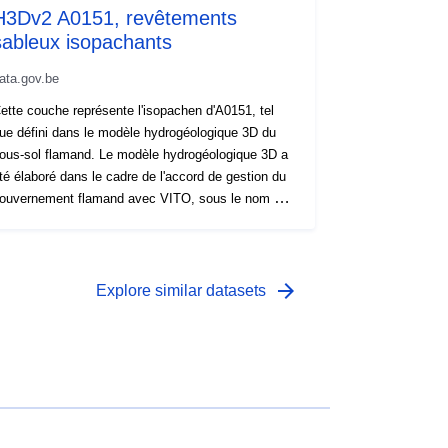
H3Dv2 A0151, revêtements
:
sableux isopachants
tie:
01 April 2004
 -
01 August 2011
ata.gov.be
ette couche représente l'isopachen d'A0151, tel
ue défini dans le modèle hydrogéologique 3D du
ous-sol flamand. Le modèle hydrogéologique 3D a
té élaboré dans le cadre de l'accord de gestion du
ouvernement flamand avec VITO, sous le nom de
LAKO, pour le compte de l'Agence flamande de
'environnement.
arrow_forward
Explore similar datasets