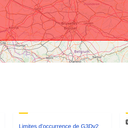
Pôvod:
Identifikátory
Ďalšie
identifikátory
uriRef:
Prístupové p
Limites d'occurrence de G3Dv2_
Časová