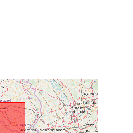
E-mail:
mailto:natuurlijkerijkdommenbrussel
.omgeving@vlaanderen.be
Adresa URL:
https://www.omgevingvlaanderen.be
Pridané k údajom.europa.eu:
27 April 2022
Aktualizované na základe údajov.europa.eu:
30 July 2026
Súradnice:
[ [ 2.54, 51.51 ], [ 5.92,
51.51 ], [ 5.92, 50.67 ], [ 2.54, 50.67 ],
[ 2.54, 51.51 ] ]
Typ:
Polygon
Zdroj:
http://www.opengis.net/def/crs/EPS