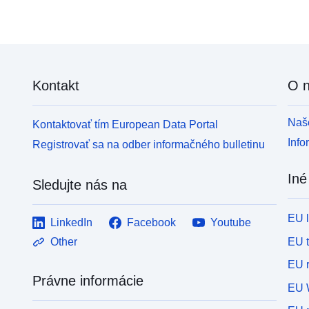
Kontakt
O 
Naše
Kontaktovať tím European Data Portal
Info
Registrovať sa na odber informačného bulletinu
Iné
Sledujte nás na
EU 
LinkedIn
Facebook
Youtube
EU 
Other
EU r
Právne informácie
EU 