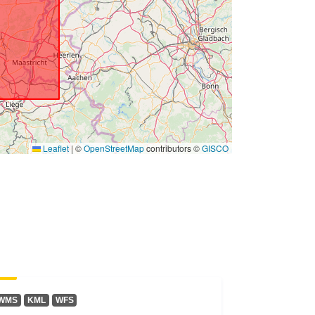
G/0/31370
Zdroj:
http://data.gov.be/.well-
known/genid/prov/175901405153e1
8bf8c3586aa8a14c622...
:
3658cdc3-6ecf-4c13-bae6-
2230247d1e4a
Leaflet
|
©
OpenStreetMap
contributors ©
GISCO
:
http://data.europa.eu/88u/dataset/36
58cdc3-6ecf-4c13-bae6-
2230247d1e4a
ráva:
public
WMS
KML
WFS
irregular