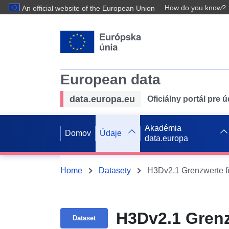
How do you know?
An official website of the European Union
European data
data.europa.eu
Oficiálny portál pre 
Akadémia
Domov
Údaje
data.europa
Home
Datasety
H3Dv2.1 Grenzwerte fü
H3Dv2.1 Grenz
Dataset