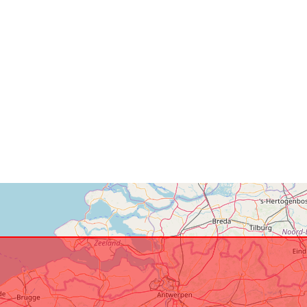
Katalógový
záznam:
Zemepisné
pokrytie:
Zodpovedá: