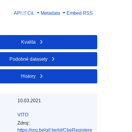
API
Cit.
Metadata
Embed
RSS
Kvalita
Podobné datasety
History
10.03.2021
VITO
Zdroj:
https://org.belgif.be/id/CbeRegistere