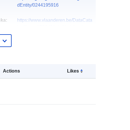
dEntity/0244195916
ka:
https://www.vlaanderen.be/DataCata
logRecord/596491ab-3fcd-4aad-
8f8b-afb07d3...
Dutch
Databank Ondergrond Vlaanderen
(DOV)
Actions
Likes
Vlaamse overheid, Departement
Omgeving, Vlaams Planbureau voor
Omgeving (VP...
Názov organizácie:
Vlaamse
overheid, Departement Omgeving,
Vlaams Planbureau voor Omgeving
(VP...