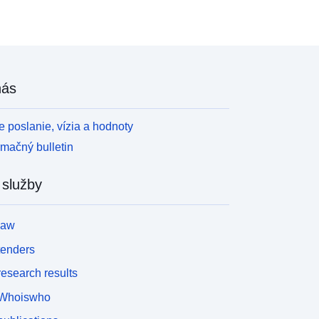
nás
 poslanie, vízia a hodnoty
rmačný bulletin
 služby
law
tenders
esearch results
Whoiswho