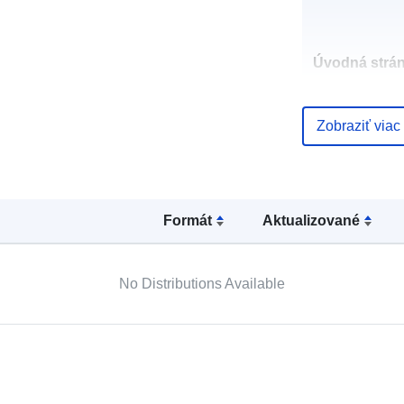
Úvodná strán
Zobraziť viac
Jazyky:
Vydavateľ:
Formát
Aktualizované
Kontaktné
miesta:
No Distributions Available