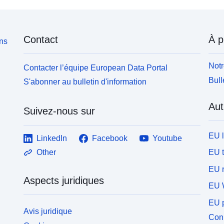
Contact
À p
ons
Notr
Contacter l’équipe European Data Portal
Bull
S'abonner au bulletin d'information
Aut
Suivez-nous sur
EU 
LinkedIn
Facebook
Youtube
EU 
Other
EU r
Aspects juridiques
EU 
EU p
Avis juridique
Conn