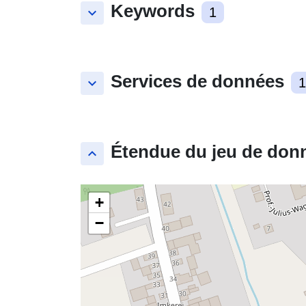
Keywords
keyboard_arrow_down
1
Services de données
keyboard_arrow_down
1
Étendue du jeu de don
keyboard_arrow_up
+
−