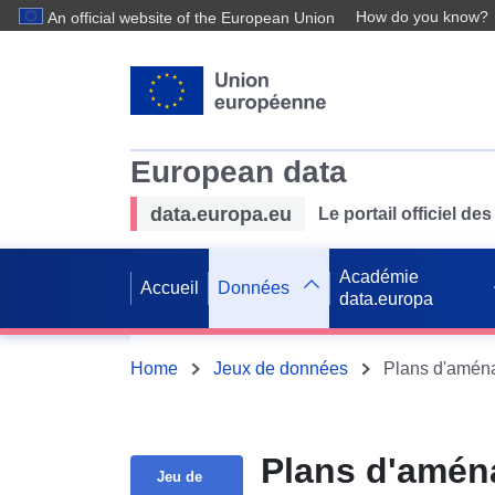
How do you know?
An official website of the European Union
European data
data.europa.eu
Le portail officiel 
Académie
Accueil
Données
data.europa
Home
Jeux de données
Plans d'aména
Jeu de