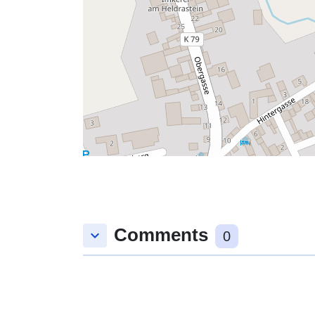
Comments
keyboard_arrow_down
0