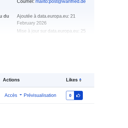
Courriel:
mailto:post@wanfried.de
u du
Ajoutée à data.europa.eu:
21
February 2026
Mise à jour sur data.europa.eu:
25
July 2026
Coordonnées:
[ [ 10.1991, 51.1298 ],
[ 10.2014, 51.1298 ], [ 10.2014,
51.1281 ], [ 10.1991, 51.1281 ], [
10.1991, 51.1298 ] ]
Actions
Likes
Type:
Polygon
Accès
Prévisualisation
0
http://data.europa.eu/88u/dataset/37
072ed3-9d5d-5ed0-ae12-
94fefcec3e72