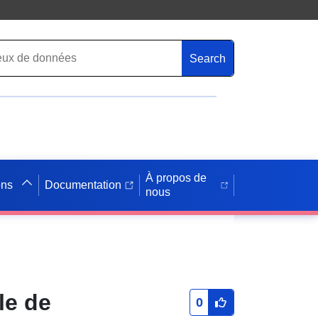
Search
À propos de
ons
Documentation
nous
le de
0