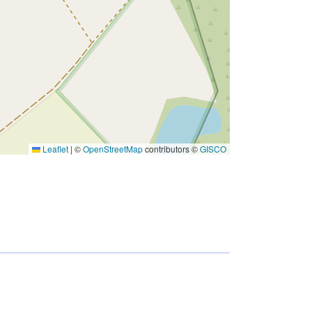
Leaflet
|
©
OpenStreetMap
contributors ©
GISCO