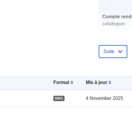
Compte rend
catalogue:
Suite
spatial:
Format
Mis à jour
4 November 2025
WMS
uriRef: