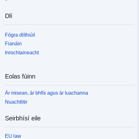
Dlí
Fógra dlíthiúil
Fianáin
Inrochtaineacht
Eolas fúinn
Ár misean, ár bhfís agus ár luachanna
Nuachtlitir
Seirbhísí eile
EU law