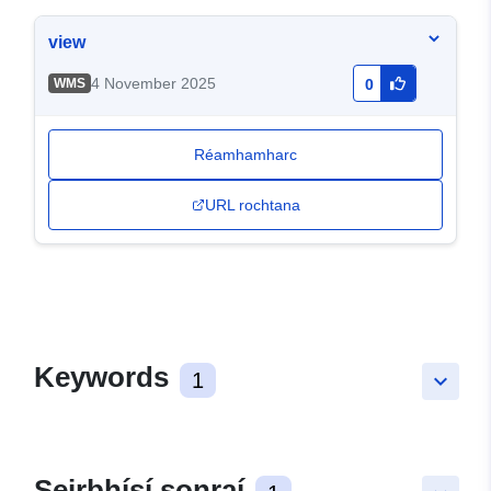
view
4 November 2025
WMS
0
Réamhamharc
URL rochtana
Keywords
1
keyboard_arrow_down
Seirbhísí sonraí