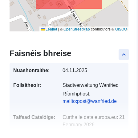
Leaflet
|
©
OpenStreetMap
contributors ©
GISCO
Faisnéis bhreise
keyboard_arrow_up
Nuashonraithe:
04.11.2025
Foilsitheoir:
Stadtverwaltung Wanfried
Ríomhphost:
mailto:post@wanfried.de
Taifead Catalóige:
Curtha le data.europa.eu:
21
February 2026
Nuashonraithe ar data.europa.eu: