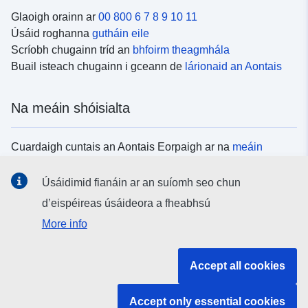
Glaoigh orainn ar
00 800 6 7 8 9 10 11
Úsáid roghanna
gutháin eile
Scríobh chugainn tríd an
bhfoirm theagmhála
Buail isteach chugainn i gceann de
lárionaid an Aontais
Na meáin shóisialta
Cuardaigh cuntais an Aontais Eorpaigh ar na
meáin
shóisialta
Úsáidimid fianáin ar an suíomh seo chun
d’eispéireas úsáideora a fheabhsú
Institiúidí agus comhlachtaí an Aontais
More info
Eorpaigh
Accept all cookies
Cuardaigh na hinstitiúidí agus na comhlachtaí uile de
chuid an Aontais Eorpaigh
Accept only essential cookies