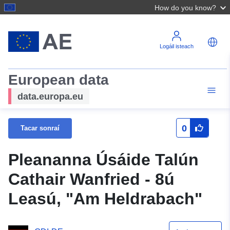
How do you know?
Logáil isteach
European data
data.europa.eu
0
Tacar sonraí
Pleananna Úsáide Talún
Cathair Wanfried - 8ú
Leasú, "Am Heldrabach"