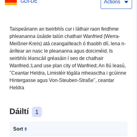
GDI-DE
Actions
Taispeánann an tseirbhís cur i láthair raon feidhme
phleananna úsáide talún chathair Wanfried (Werra-
Meißner-Kreis) atá ceangailteach ó thaobh dlí, lena n-
áirítear an nasc le pleananna agus doiciméid. Is
seirbhís léarscáil gréasáin í seo de chathair
Wanfried.:Land use plan city of Wanfried; An 8ú leasú,
"Ceantar Heldra, Limistéir tógála mheasctha i gcúinne
Hintergasse agus Von-Steuben-Straße", ceantar
Heldra
Dáiltí
1
Sort